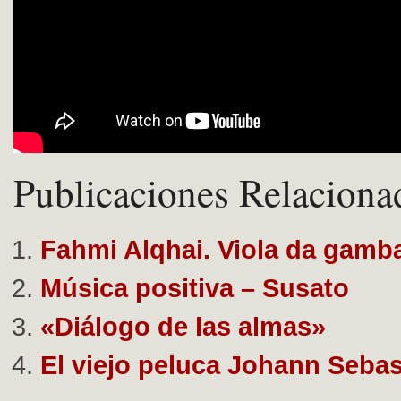
Publicaciones Relaciona
Fahmi Alqhai. Viola da gamb
Música positiva – Susato
«Diálogo de las almas»
El viejo peluca Johann Seba