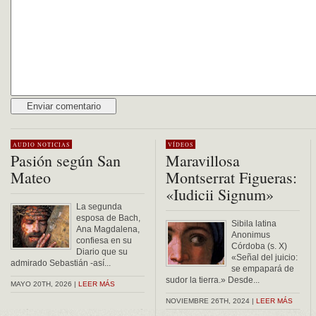
Alternative:
AUDIO
NOTICIAS
VÍDEOS
Pasión según San
Maravillosa
Mateo
Montserrat Figueras:
«Iudicii Signum»
La segunda
esposa de Bach,
Sibila latina
Ana Magdalena,
Anonimus
confiesa en su
Córdoba (s. X)
Diario que su
«Señal del juicio:
admirado Sebastián -así...
se empapará de
sudor la tierra.» Desde...
MAYO 20TH, 2026 |
LEER MÁS
NOVIEMBRE 26TH, 2024 |
LEER MÁS