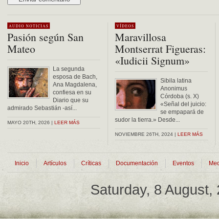
Alternative:
AUDIO
NOTICIAS
VÍDEOS
Pasión según San
Maravillosa
Mateo
Montserrat Figueras:
«Iudicii Signum»
La segunda
esposa de Bach,
Sibila latina
Ana Magdalena,
Anonimus
confiesa en su
Córdoba (s. X)
Diario que su
«Señal del juicio:
admirado Sebastián -así...
se empapará de
sudor la tierra.» Desde...
MAYO 20TH, 2026 |
LEER MÁS
NOVIEMBRE 26TH, 2024 |
LEER MÁS
Inicio
Artículos
Críticas
Documentación
Eventos
Med
Saturday, 8 August,