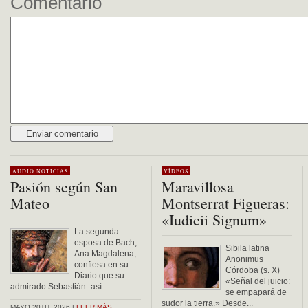
Comentario
Alternative:
AUDIO
NOTICIAS
VÍDEOS
Pasión según San
Maravillosa
Mateo
Montserrat Figueras:
«Iudicii Signum»
La segunda
esposa de Bach,
Sibila latina
Ana Magdalena,
Anonimus
confiesa en su
Córdoba (s. X)
Diario que su
«Señal del juicio:
admirado Sebastián -así...
se empapará de
sudor la tierra.» Desde...
MAYO 20TH, 2026 |
LEER MÁS