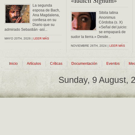
«Iudicii Signum»
La segunda
esposa de Bach,
Sibila latina
Ana Magdalena,
Anonimus
confiesa en su
Córdoba (s. X)
Diario que su
«Señal del juicio:
admirado Sebastián -así...
se empapará de
sudor la tierra.» Desde...
MAYO 20TH, 2026 |
LEER MÁS
NOVIEMBRE 26TH, 2024 |
LEER MÁS
Inicio
Artículos
Críticas
Documentación
Eventos
Med
Sunday, 9 August,