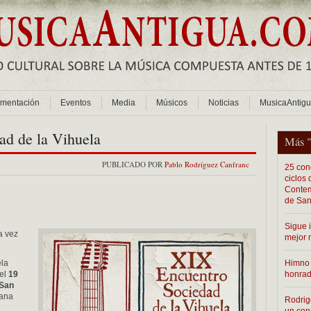
mentación
Eventos
Media
Músicos
Noticias
MusicaAntig
ad de la Vihuela
Más 
PUBLICADO POR
Pablo Rodríguez Canfranc
25 conc
ciclos
Contem
de San
Sigue 
a vez
mejor 
ela
Himno 
del
19
honra
San
mana
Rodrig
un con