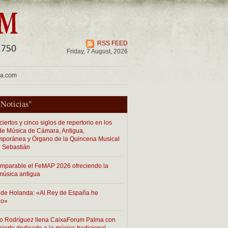
RSS FEED
Friday, 7 August, 2026
ua.com
"
Noticias
"
iertos y cinco siglos de repertorio en los
 de Música de Cámara, Antigua,
poránea y Órgano de la Quincena Musical
 Sebastián
imparable el FeMAP 2026 ofreciendo la
música antigua
de Holanda: «Al Rey de España he
do»
o Rodríguez llena CaixaForum Palma con
cierto dedicado a la música tradicional