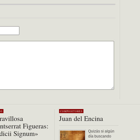
OS
COMPOSITORES
avillosa
Juan del Encina
tserrat Figueras:
dicii Signum»
Quizás si algún
día buscando