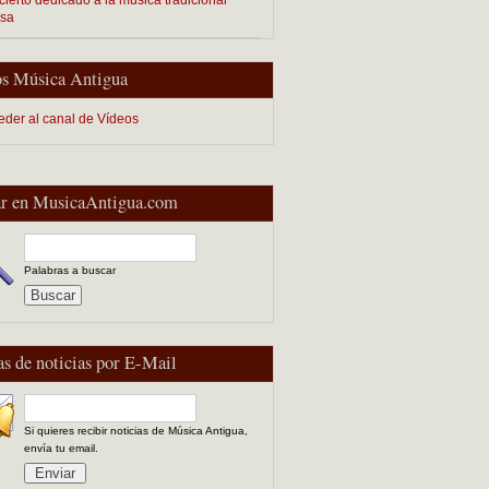
esa
s Música Antigua
eder al canal de Vídeos
r en MusicaAntigua.com
Palabras a buscar
as de noticias por E-Mail
Si quieres recibir noticias de Música Antigua,
envía tu email.