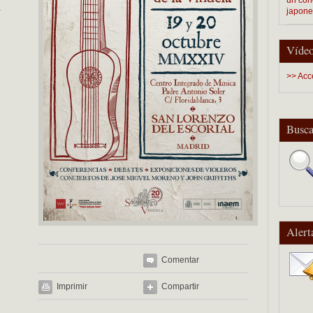
a
japon
Vídeo
>> Acc
Busca
Alert
Comentar
Imprimir
Compartir