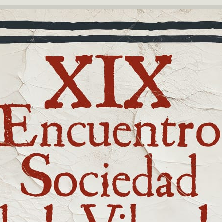
ias relacionadas
caciones Relacionadas:
ción de Luthería
Alqhai. Viola da gamba
arrancó con buen pie
ión MusicoSocial, la alternativa a la
a pública