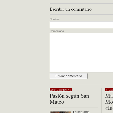
Escribir un comentario
Nombre
Comentario
Alternative:
AUDIO
NOTICIAS
VÍDE
Pasión según San
Mar
Mateo
Mon
«Iu
La segunda