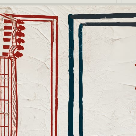
Notic
Publi
Exposi
Fahmi 
FeMÀS 
Formac
escuel