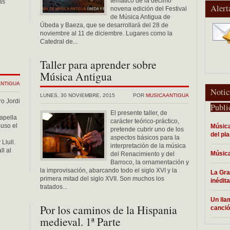
temático de la décimo
as
Alert
novena edición del Festival
de Música Antigua de
Úbeda y Baeza, que se desarrollará del 28 de
noviembre al 11 de diciembre. Lugares como la
Catedral de...
Taller para aprender sobre
Música Antigua
ANTIGUA
Notic
LUNES, 30 NOVIEMBRE, 2015
POR
MUSICAANTIGUA
o Jordi
Publi
El presente taller, de
apella
carácter teórico-práctico,
uso el
Música
pretende cubrir uno de los
del pl
aspectos básicos para la
Llull.
interpretación de la música
l al
Música
del Renacimiento y del
Barroco, la ornamentación y
la improvisación, abarcando todo el siglo XVI y la
La Gra
primera mitad del siglo XVII. Son muchos los
inédit
tratados...
Un lla
Por los caminos de la Hispania
canci
medieval. 1ª Parte