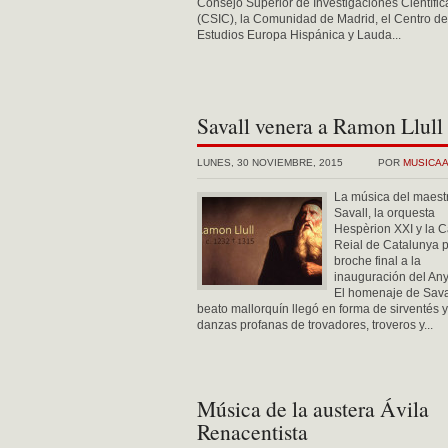
Consejo Superior de Investigaciones Científic
(CSIC), la Comunidad de Madrid, el Centro de
Estudios Europa Hispánica y Lauda...
Savall venera a Ramon Llull
LUNES, 30 NOVIEMBRE, 2015
POR
MUSICA
La música del maestr
Savall, la orquesta
Hespèrion XXI y la C
Reial de Catalunya p
broche final a la
inauguración del Any 
El homenaje de Saval
beato mallorquín llegó en forma de sirventés y
danzas profanas de trovadores, troveros y...
Música de la austera Ávila
Renacentista