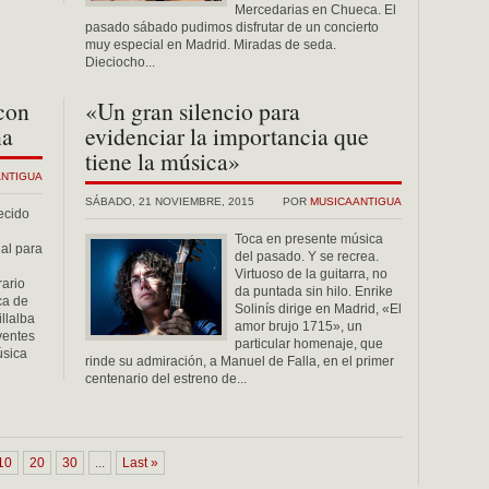
Mercedarias en Chueca. El
pasado sábado pudimos disfrutar de un concierto
muy especial en Madrid. Miradas de seda.
Dieciocho...
con
«Un gran silencio para
na
evidenciar la importancia que
tiene la música»
ANTIGUA
SÁBADO, 21 NOVIEMBRE, 2015
POR
MUSICAANTIGUA
ecido
Toca en presente música
al para
del pasado. Y se recrea.
Virtuoso de la guitarra, no
rario
da puntada sin hilo. Enrike
rca de
Solinís dirige en Madrid, «El
llalba
amor brujo 1715», un
yentes
particular homenaje, que
úsica
rinde su admiración, a Manuel de Falla, en el primer
centenario del estreno de...
10
20
30
...
Last »