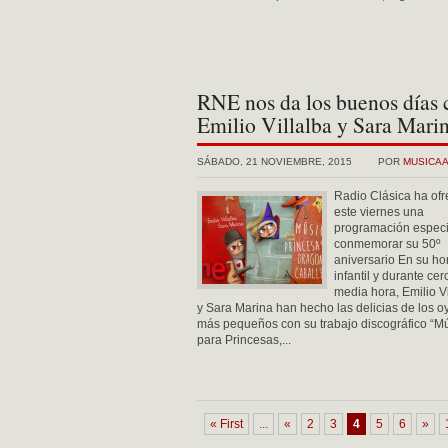
RNE nos da los buenos días 
Emilio Villalba y Sara Mari
SÁBADO, 21 NOVIEMBRE, 2015
POR
MUSICA
Radio Clásica ha ofr
este viernes una
programación especi
conmemorar su 50º
aniversario En su ho
infantil y durante ce
media hora, Emilio Vi
y Sara Marina han hecho las delicias de los o
más pequeños con su trabajo discográfico “M
para Princesas,...
« First
...
«
2
3
4
5
6
»