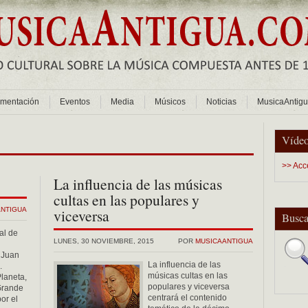
mentación
Eventos
Media
Músicos
Noticias
MusicaAntig
Vídeo
>> Acc
La influencia de las músicas
cultas en las populares y
ANTIGUA
viceversa
Busca
al de
LUNES, 30 NOVIEMBRE, 2015
POR
MUSICAANTIGUA
 Juan
La influencia de las
.
músicas cultas en las
laneta,
populares y viceversa
Grande
centrará el contenido
or el