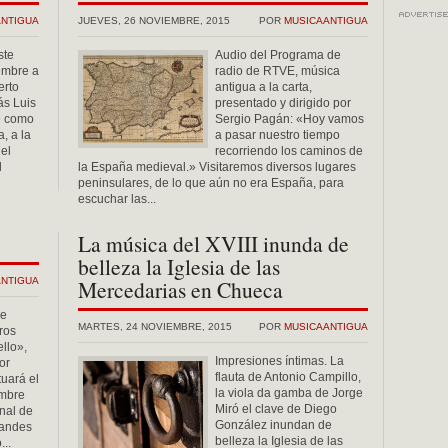
ANTIGUA
JUEVES, 26 NOVIEMBRE, 2015
POR
MUSICAANTIGUA
ste
Audio del Programa de
embre a
radio de RTVE, música
erto
antigua a la carta,
s Luis
presentado y dirigido por
e como
Sergio Pagán: «Hoy vamos
, a la
a pasar nuestro tiempo
el
recorriendo los caminos de
l
la España medieval.» Visitaremos diversos lugares
peninsulares, de lo que aún no era España, para
escuchar las...
La música del XVIII inunda de
belleza la Iglesia de las
ANTIGUA
Mercedarias en Chueca
de
MARTES, 24 NOVIEMBRE, 2015
POR
MUSICAANTIGUA
ros
ello»,
Impresiones íntimas. La
por
flauta de Antonio Campillo,
uará el
la viola da gamba de Jorge
embre
Miró el clave de Diego
onal de
González inundan de
randes
belleza la Iglesia de las
...