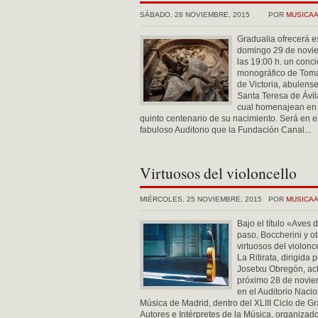
SÁBADO, 28 NOVIEMBRE, 2015
POR
MUSICA
Gradualia ofrecerá e
domingo 29 de novi
las 19:00 h. un conci
monográfico de Tomá
de Victoria, abulens
Santa Teresa de Ávila
cual homenajean en 
quinto centenario de su nacimiento. Será en e
fabuloso Auditorio que la Fundación Canal...
Virtuosos del violoncello
MIÉRCOLES, 25 NOVIEMBRE, 2015
POR
MUSICA
Bajo el título «Aves 
paso, Boccherini y ot
virtuosos del violonc
La Ritirata, dirigida 
Josetxu Obregón, act
próximo 28 de novi
en el Auditorio Naci
Música de Madrid, dentro del XLIII Ciclo de G
Autores e Intérpretes de la Música, organizado