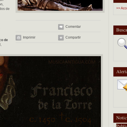
ón,
>> Acc
dos de
Comentar
e
Busca
Imprimir
Compartir
co de
,
Alert
Notic
Publi