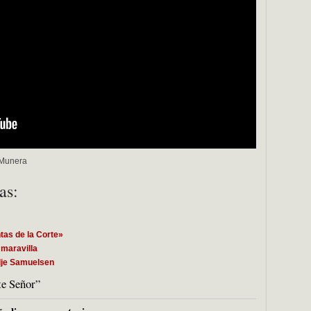
iMunera
as:
ntas de la Corte»
 maravilla
ilje Samuelsen
te Señor”