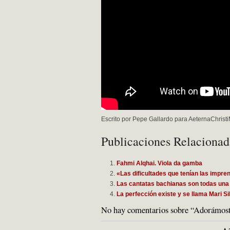
Escrito por Pepe Gallardo para AeternaChrist
Publicaciones Relacionad
Fahmi Alqhai. Viola da gamba
«Las dificultades que tenían las impre
Las cantatas bachianas son todas una
La perfección existe y se llama Mari S
No hay comentarios sobre “Adorámos