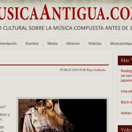
mentación
Eventos
Media
Músicos
Noticias
MusicaAntig
Más 
PUBLICADO POR
Pepe Gallardo
Rodrig
un con
japon
Una el
Bach n
eza?
Adrian
 bien y
!.
ngo
Vídeo
 un