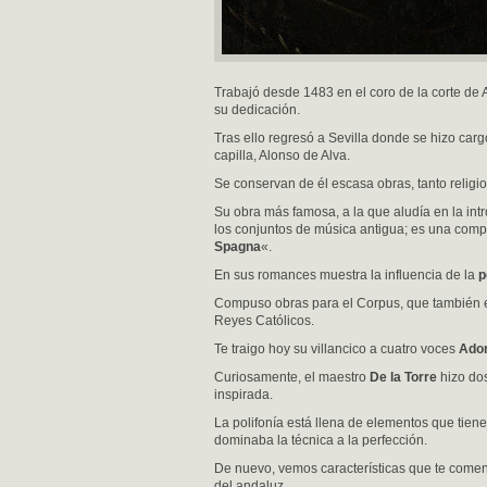
Trabajó desde 1483 en el coro de la corte de 
su dedicación.
Tras ello regresó a Sevilla donde se hizo car
capilla, Alonso de Alva.
Se conservan de él escasa obras, tanto relig
Su obra más famosa, a la que aludía en la intr
los conjuntos de música antigua; es una comp
Spagna
«.
En sus romances muestra la influencia de la
p
Compuso obras para el Corpus, que también e
Reyes Católicos.
Te traigo hoy su villancico a cuatro voces
Ado
Curiosamente, el maestro
De la Torre
hizo dos
inspirada.
La polifonía está llena de elementos que tie
dominaba la técnica a la perfección.
De nuevo, vemos características que te coment
del andaluz.