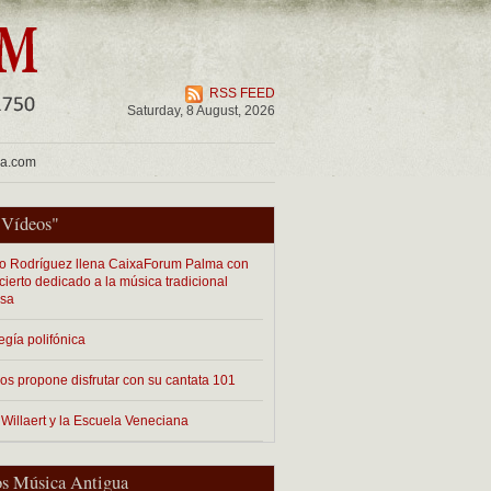
RSS FEED
Saturday, 8 August, 2026
ua.com
"
Vídeos
"
o Rodríguez llena CaixaForum Palma con
cierto dedicado a la música tradicional
esa
egía polifónica
os propone disfrutar con su cantata 101
 Willaert y la Escuela Veneciana
s Música Antigua