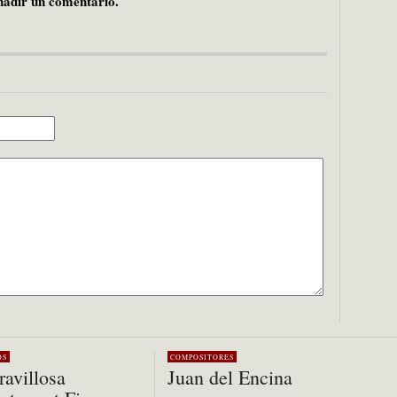
adir un comentario.
OS
COMPOSITORES
avillosa
Juan del Encina