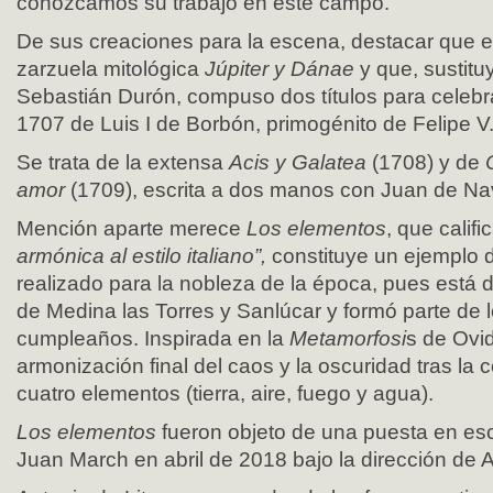
conozcamos su trabajo en este campo.
De sus creaciones para la escena, destacar que e
zarzuela mitológica
Júpiter y Dánae
y que, sustitu
Sebastián Durón, compuso dos títulos para celebr
1707 de Luis I de Borbón, primogénito de Felipe V
Se trata de la extensa
Acis y Galatea
(1708) y de
amor
(1709), escrita a dos manos con Juan de Na
Mención aparte merece
Los elementos
, que cali
armónica al estilo italiano”,
constituye un ejemplo d
realizado para la nobleza de la época, pues está
de Medina las Torres y Sanlúcar y formó parte de l
cumpleaños. Inspirada en la
Metamorfosi
s de Ovid
armonización final del caos y la oscuridad tras la 
cuatro elementos (tierra, aire, fuego y agua).
Los elementos
fueron objeto de una puesta en es
Juan March en abril de 2018 bajo la dirección de 