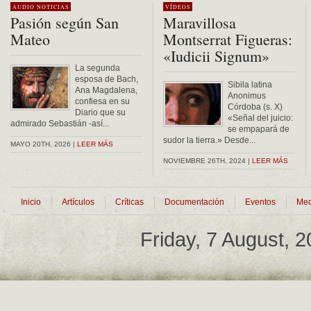
AUDIO
NOTICIAS
VÍDEOS
Pasión según San
Maravillosa
Mateo
Montserrat Figueras:
«Iudicii Signum»
La segunda
esposa de Bach,
Sibila latina
Ana Magdalena,
Anonimus
confiesa en su
Córdoba (s. X)
Diario que su
«Señal del juicio:
admirado Sebastián -así...
se empapará de
sudor la tierra.» Desde...
MAYO 20TH, 2026 |
LEER MÁS
NOVIEMBRE 26TH, 2024 |
LEER MÁS
Inicio
Artículos
Críticas
Documentación
Eventos
Med
Friday, 7 August, 