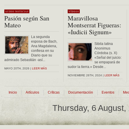
Alternative:
AUDIO
NOTICIAS
VÍDEOS
Pasión según San
Maravillosa
Mateo
Montserrat Figueras:
«Iudicii Signum»
La segunda
esposa de Bach,
Sibila latina
Ana Magdalena,
Anonimus
confiesa en su
Córdoba (s. X)
Diario que su
«Señal del juicio:
admirado Sebastián -así...
se empapará de
sudor la tierra.» Desde...
MAYO 20TH, 2026 |
LEER MÁS
NOVIEMBRE 26TH, 2024 |
LEER MÁS
Inicio
Artículos
Críticas
Documentación
Eventos
Med
Thursday, 6 August