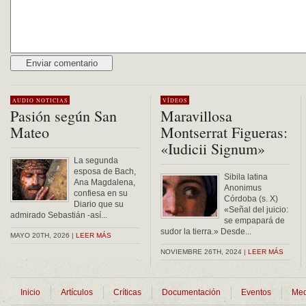
Alternative:
AUDIO
NOTICIAS
VÍDEOS
Pasión según San
Maravillosa
Mateo
Montserrat Figueras:
«Iudicii Signum»
La segunda
esposa de Bach,
Sibila latina
Ana Magdalena,
Anonimus
confiesa en su
Córdoba (s. X)
Diario que su
«Señal del juicio:
admirado Sebastián -así...
se empapará de
sudor la tierra.» Desde...
MAYO 20TH, 2026 |
LEER MÁS
NOVIEMBRE 26TH, 2024 |
LEER MÁS
Inicio
Artículos
Críticas
Documentación
Eventos
Med