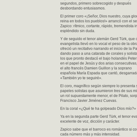
segundos, primero sobrecogido y después
desbordando entusiasmos.
El primer coro «¡Señor, Dios nuestro, cuya glo
reina en todos los pueblos!» arrancó con el se
Zapico: rítmico, cortante, rápido, tremendista i
espléndido sin duda.
Y de seguido el tenor alemán Gerd Türk, que
evangelista llevó en lo vocal el peso de la obr
ofreció un recitativo narrando el inicio de la P
dando paso a una catarata de corales y solist
los que pronto destacó el bajo holandés Peter
en el papel de Jesús y dos arias consecutivas
el alto francés Damien Guillon y la soprano
española María Espada que cantó, desgarrad
«También yo te seguiré».
El coro, magnífico según siempre lo presenta 
papeles solistas que asumieron tres de sus
un rol supuestamente menor, el de Pilato, sor
Francisco Javier Jiménez Cuevas.
En la coral «¿Qué te ha golpeado Dios mío?» 
Ya en la segunda parte Gerd Türk, el tenor eva
excelente de voz, dicción y carácter.
Zapico sabe que el barroco es romántico si co
cada número más y más intensidad.