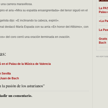
 una carrera maravillosa.
La PA
espiro el aria «Mira su espalda ensangrentada» del tenor siguió en el
Palau 
elista dijo: «E inclinando la cabeza, expiró».
«La Pa
inal destacó María Espada con su arria «En honor del Altísimo», con
La Pas
os» del coro cerró una oración terminada en ovación.
Gratis
Bach
as:
 el Palau de la Música de Valencia
 Sevilla
n Juan de Bach
la pasión de los asturianos”
adir un comentario.