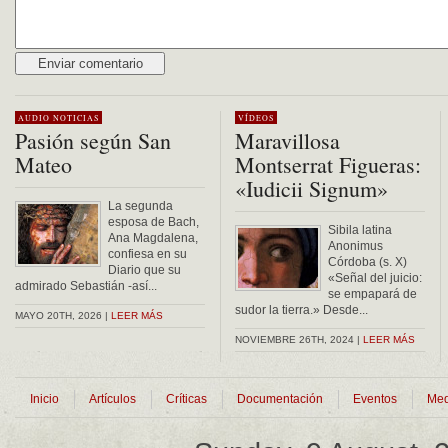
Alternative:
AUDIO
NOTICIAS
VÍDEOS
Pasión según San
Maravillosa
Mateo
Montserrat Figueras:
«Iudicii Signum»
La segunda
esposa de Bach,
Sibila latina
Ana Magdalena,
Anonimus
confiesa en su
Córdoba (s. X)
Diario que su
«Señal del juicio:
admirado Sebastián -así...
se empapará de
sudor la tierra.» Desde...
MAYO 20TH, 2026 |
LEER MÁS
NOVIEMBRE 26TH, 2024 |
LEER MÁS
Inicio
Artículos
Críticas
Documentación
Eventos
Med