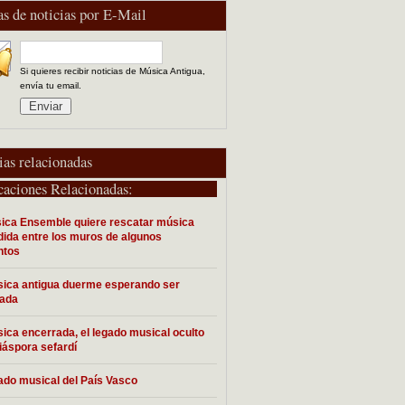
as de noticias por E-Mail
Si quieres recibir noticias de Música Antigua,
envía tu email.
ias relacionadas
caciones Relacionadas:
ca Ensemble quiere rescatar música
ida entre los muros de algunos
ntos
ica antigua duerme esperando ser
tada
ica encerrada, el legado musical oculto
diáspora sefardí
ado musical del País Vasco