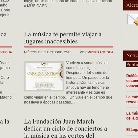
nizado
mayo, un fin de semana de cada mes, está dedicado
Alert
emeño
a MÚSICA EN...
 Coral
ejería
nca
La música te permite viajar a
lugares inaccesibles
ANTIGUA
MIÉRCOLES, 5 OCTUBRE, 2016
POR
MUSICAANTIGUA
Notic
 Oscar
Vuelven a sonar músicas
Publi
ograma
como hace siglos.
Despiertan del sueño del
DeMúsi
y Coro
tiempo… Un paseo por la
escond
la
historia. Con la música
conve
antigua hay un fenómeno
al
interesante y es que es
La mús
 Madrid
como viajar en el tiempo… Un viaje en el tiempo que
resca
nos lleva a épocas pasadas,...
La mús
de la 
a la
La Fundación Juan March
a
dedica un ciclo de conciertos a
El Leg
la música en las cortes del