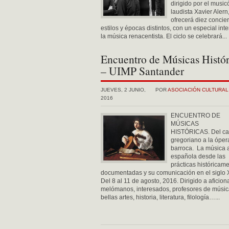
dirigido por el music
laudista Xavier Alern
ofrecerá diez concie
estilos y épocas distintos, con un especial int
la música renacentista. El ciclo se celebrará...
Encuentro de Músicas Histór
– UIMP Santander
JUEVES, 2 JUNIO,
POR
ASOCIACIÓN CULTURA
2016
ENCUENTRO DE
MÚSICAS
HISTÓRICAS. Del ca
gregoriano a la óper
barroca. La música 
española desde las
prácticas históricam
documentadas y su comunicación en el siglo 
Del 8 al 11 de agosto, 2016. Dirigido a aficion
melómanos, interesados, profesores de músic
bellas artes, historia, literatura, filología…...