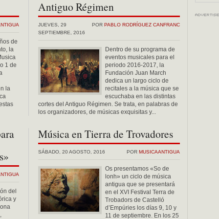
Antiguo Régimen
ANTIGUA
JUEVES, 29
POR
PABLO RODRÍGUEZ CANFRANC
SEPTIEMBRE, 2016
ños de
to, la
Dentro de su programa de
Musica
eventos musicales para el
o 1 de
periodo 2016-2017, la
a
Fundación Juan March
dedica un largo ciclo de
n la
recitales a la música que se
eca
escuchaba en las distintas
estas
cortes del Antiguo Régimen. Se trata, en palabras de
los organizadores, de músicas exquisitas y...
para
Música en Tierra de Trovadores
s»
SÁBADO, 20 AGOSTO, 2016
POR
MUSICAANTIGUA
Os presentamos «So de
ANTIGUA
lonh» un ciclo de música
antigua que se presentará
ión del
en el XVI Festival Terra de
órica y
Trobadors de Castelló
lona
d’Empúries los días 9, 10 y
,
11 de septiembre. En los 25