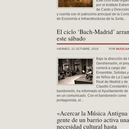
Este ciclo está orga
por el Instituto Extr
de Canto y Dirección
y cuenta con el patrocinio principal de la Cons
de Economía e Infraestructuras de la Junta...
El ciclo ‘Bach-Madrid’ arra
este sábado
VIERNES, 21 OCTUBRE, 2016
POR
MUSICA
Bajo la dirección de
Gershensohn, el pr
correrá a cargo del
Ensemble, Solistas 
de Niños de La Capil
Real de Madrid y de
Claudio Constantini 
bandoneón, ha informado el Ayuntamiento de
en un comunicado. Con el bandoneón como
protagonista, el...
«Acercar la Música Antigua 
gente de un barrio activa un
necesidad cultural hasta