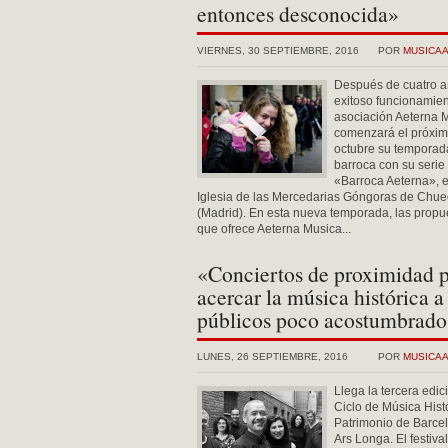
entonces desconocida»
VIERNES, 30 SEPTIEMBRE, 2016
POR
MUSICA
Después de cuatro a
exitoso funcionamien
asociación Aeterna 
comenzará el próxim
octubre su temporad
barroca con su serie
«Barroca Aeterna», e
Iglesia de las Mercedarias Góngoras de Chu
(Madrid). En esta nueva temporada, las propu
que ofrece Aeterna Musica...
«Conciertos de proximidad 
acercar la música histórica a
públicos poco acostumbrado
LUNES, 26 SEPTIEMBRE, 2016
POR
MUSICA
Llega la tercera edic
Ciclo de Música Hist
Patrimonio de Barce
Ars Longa. El festival