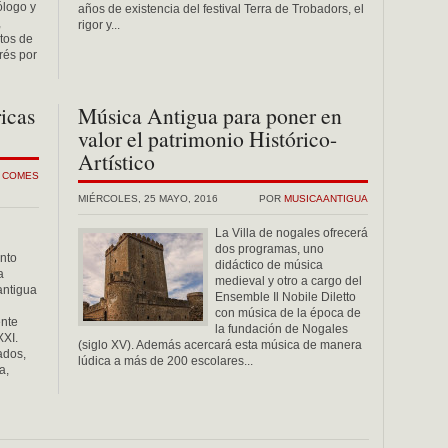
ólogo y
años de existencia del festival Terra de Trobadors, el
,
rigor y...
rtos de
erés por
icas
Música Antigua para poner en
valor el patrimonio Histórico-
Artístico
L COMES
MIÉRCOLES, 25 MAYO, 2016
POR
MUSICAANTIGUA
La Villa de nogales ofrecerá
dos programas, uno
nto
didáctico de música
a
medieval y otro a cargo del
antigua
Ensemble Il Nobile Diletto
con música de la época de
ente
la fundación de Nogales
XXI.
(siglo XV). Además acercará esta música de manera
ados,
lúdica a más de 200 escolares...
a,