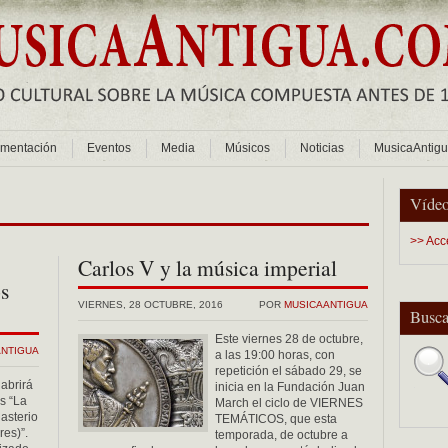
mentación
Eventos
Media
Músicos
Noticias
MusicaAntig
Vídeo
>> Acc
Carlos V y la música imperial
os
VIERNES, 28 OCTUBRE, 2016
POR
MUSICAANTIGUA
Busca
Este viernes 28 de octubre,
ANTIGUA
a las 19:00 horas, con
repetición el sábado 29, se
abrirá
inicia en la Fundación Juan
es “La
March el ciclo de VIERNES
asterio
TEMÁTICOS, que esta
es)”.
temporada, de octubre a