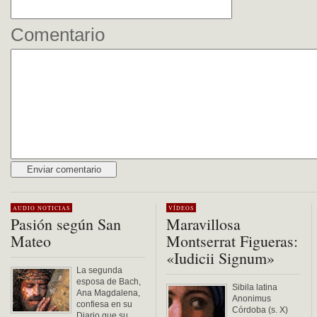
Comentario
Alternative:
AUDIO
NOTICIAS
VÍDEOS
Pasión según San
Maravillosa
Mateo
Montserrat Figueras:
«Iudicii Signum»
La segunda
esposa de Bach,
Sibila latina
Ana Magdalena,
Anonimus
confiesa en su
Córdoba (s. X)
Diario que su