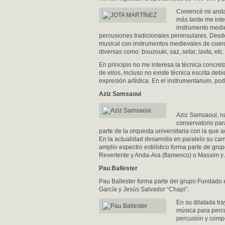
Comencé mi andad
más tarde me inte
instrumento medie
percusiones tradicionales peninsulares. Desd
musical con instrumentos medievales de cuerda 
diversas como: bouzouki, saz, setar, lavta, etc.
En principio no me interesa la técnica concret
de ellos, incluso no existe técnica escrita de
expresión artística. En el instrumentarium, po
Aziz Samsaoui
Aziz Samsaoui, na
conservatorio par
parte de la orquesta universitaria con la que a
En la actualidad desarrolla en paralelo su carr
amplio espectro estilístico forma parte de gr
Revertente y Anda-Ara (flamenco) o Massim y 
Pau Ballester
Pau Ballester forma parte del grupo Fundado
García y Jesús Salvador “Chapi”.
En su dilatada tr
música para percu
percusión y comp