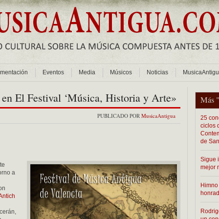
mentación
Eventos
Media
Músicos
Noticias
MusicaAntig
 en El Festival ‘Música, Historia y Arte»
Más 
PUBLICADO POR
MusicaAntigua
25 conc
ciclos
Contem
de San
Sigue 
te
mejor 
orno a
Himno 
con
honra
Antich
Rodrig
ecerán,
un con