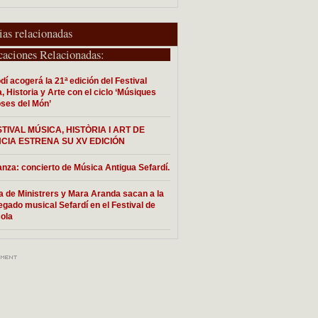
ias relacionadas
caciones Relacionadas:
dí acogerá la 21ª edición del Festival
, Historia y Arte con el ciclo ‘Músiques
oses del Món’
STIVAL MÚSICA, HISTÒRIA I ART DE
CIA ESTRENA SU XV EDICIÓN
nza: concierto de Música Antigua Sefardí.
a de Ministrers y Mara Aranda sacan a la
 legado musical Sefardí en el Festival de
ola