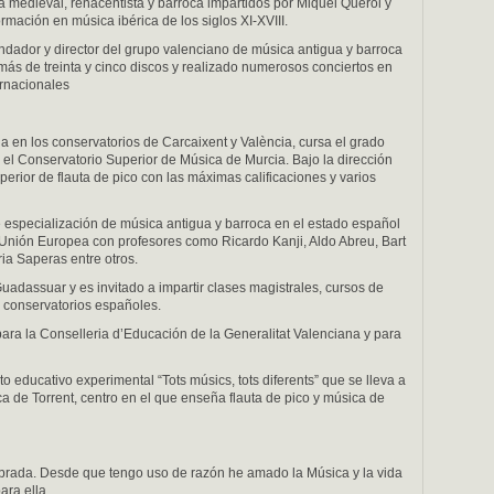
 medieval, renacentista y barroca impartidos por Miquel Querol y
mación en música ibérica de los siglos XI-XVIII.
ndador y director del grupo valenciano de música antigua y barroca
más de treinta y cinco discos y realizado numerosos conciertos en
ernacionales
dia en los conservatorios de Carcaixent y València, cursa el grado
en el Conservatorio Superior de Música de Murcia. Bajo la dirección
superior de flauta de pico con las máximas calificaciones y varios
 especialización de música antigua y barroca en el estado español
 Unión Europea con profesores como Ricardo Kanji, Aldo Abreu, Bart
a Saperas entre otros.
uadassuar y es invitado a impartir clases magistrales, cursos de
s conservatorios españoles.
ara la Conselleria d’Educación de la Generalitat Valenciana y para
o educativo experimental “Tots músics, tots diferents” que se lleva a
a de Torrent, centro en el que enseña flauta de pico y música de
brada. Desde que tengo uso de razón he amado la Música y la vida
ara ella.