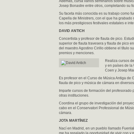
Además, cursa varios seminarios sobre música
Josep Bonastre entre otros, completando su for
Su faceta más conocida es su trabajo como fu
Capella de Ministrers, con el que ha grabado 
los más prestigiosos festivales estatales e int
DAVID ANTICH
Concertista y profesor de flauta de pico. Estu
superior de flauta travesera y flauta de pico 
del maestro Agostino Cirillo obtiene el título 
premios y menciones.
Realiza cursos de
y en países de la
Coen y Josep Mari
Es profesor en el Curso de Música Antiga de G
flauta de pico y música de cámara en diverso
Imparte cursos de formación del profesorado p
otras instituciones.
Coordina el grupo de investigación del proyect
cabo en el Conservatori Professional de Músic
cámara.
JOTA MARTÍNEZ
Nací en Madrid, en un pueblo llamado Fuenla
me ha regalado la oportunidad de vivir con y p