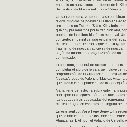
a las 20,15 horas en el Museo de la Ciudad d
Valencia un nuevo concierto dentro de la XIII 
del Festival de Música Antigua de Valencia.
Un concierto en cuyo programa se combinan 
textos litúrgicos de poetas de la llamada edad
oro judaica en España (S.X al XII) y toda una
que hoy preservamos por la tradición oral, cop
poemas de la cultura hispánica medieval. Un
concierto, en definitiva, que es parte del lega
musical que nos dejaron, y que constituye un
fragmento de nuestra tradición y de nuestra his
según ha informado la organización en un
comunicado.
El concierto, que será de acceso libre hasta
completar el aforo de la sala, se incluye dentr
programación de la XIII edición del Festival de
Música Antigua de Valencia ‘Música, Historia y 
que cuenta con el patrocinio de la Concejalía
María Irene Beneyto, ha subrayado «la importa
participan los mejores intérpretes nacionales 
las ciudades más destacadas del panorama musi
música antigua en espacios de singular belleza
En este sentido, María Irene Beneyto ha reco
que se han celebrado estos conciertos, entre e
Atarazanas, L’Almodí, el Palacio de Cervelló o 