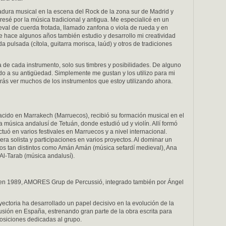
ura musical en la escena del Rock de la zona sur de Madrid y
resé por la música tradicional y antigua. Me especialicé en un
val de cuerda frotada, llamado zanfona o viola de rueda y en
e hace algunos años también estudio y desarrollo mi creatividad
pulsada (cítola, guitarra morisca, laúd) y otros de tradiciones
a de cada instrumento, solo sus timbres y posibilidades. De alguno
bido a su antigüedad. Simplemente me gustan y los utilizo para mi
drás ver muchos de los instrumentos que estoy utilizando ahora.
cido en Marrakech (Marruecos), recibió su formación musical en el
a música andalusí de Tetuán, donde estudió ud y violín. Allí formó
ctuó en varios festivales en Marruecos y a nivel internacional.
era solista y participaciones en varios proyectos. Al dominar un
upos tan distintos como Amán Amán (música sefardí medieval), Ana
Al-Tarab (música andalusí).
 en 1989, AMORES Grup de Percussió, integrado también por Ángel
ayectoria ha desarrollado un papel decisivo en la evolución de la
sión en España, estrenando gran parte de la obra escrita para
osiciones dedicadas al grupo.