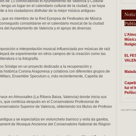
s de 13 convocatorias el Ayuntamiento de Valencia y Cultural
enga un lugar en el calendario cultural de la ciudad, y se haya
te a los ciudadanos disfrutar de la mejor música antigua».
Notic
s, que es miembro de la Red Europea de Festivales de Música
Publi
conseguido consolidarse en el calendario musical de la ciudad
ura del Ayuntamiento de Valencia y el apoyo de diversas
L’Almo
Música
Religi
posición e interpretación musical influenciada por músicas de raíz
dejará de experimentar en otros campos de la creación como las
EL FE
literatura o la fotografía.
VALEN
po Solatge en un proyecto dedicado a la recuperación y
 la histórica Corona Aragonesa y colabora con diferentes grupos de
Malada
Witars, Ensemble Speculum o, más recientemente, Capella de
Capell
luz el
Peñísc
nace en Almussafes (La Ribera Baixa, Valencia) donde inicia sus
s, que continúa después en el Conservatorio Profesional de
onservatorio Superior de Valencia, obteniendo los títulos de Profesor
 antigua y se especializa en violonchelo barroco y viola da gamba,
rtament de Musique Ancienne del Conservatoire National de Région