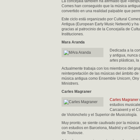
La concejala también ha afirmado que «despué
Comes han conseguido que la música antigua t
convertido en una realidad palpable que permi
Este ciclo está organizado por Cultural Come
Antigua (European Early Music Network) y ha 
gracias al patrocinio de la Concejalía de Cult
Instituciones.
Mara Aranda
Dedicada a la com
y antigua, nunca 
artes plásticas, la 
Actualmente trabaja con los miembros del gru
reinterpretación de las músicas del ámbito de
música antigua como Ensemble Unicorn, Ony 
Ministrers.
Carles Magraner
Carles Magraner
estudios musicale
Carcaixent y el C
de Violonchelo y el Superior de Musicología.
Muy pronto, se siente cautivado por la música
con estudios en Barcelona, Madrid y el Depa
de Toulouse.