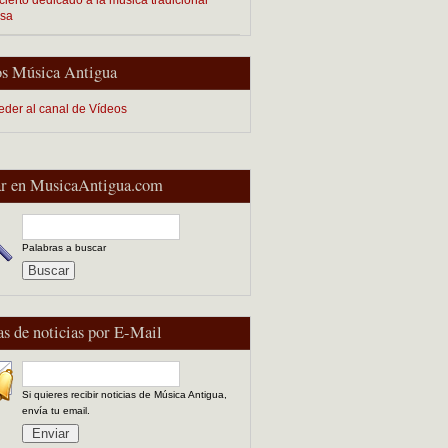
esa
s Música Antigua
eder al canal de Vídeos
r en MusicaAntigua.com
Palabras a buscar
as de noticias por E-Mail
Si quieres recibir noticias de Música Antigua,
envía tu email.