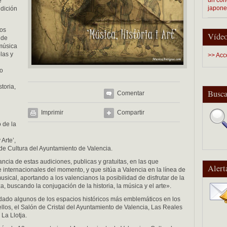
e
japon
edición
los
Vídeo
 de
 música
las y
>> Acc
do
toria,
Busca
Comentar
Imprimir
Compartir
o de la
Arte’,
 de Cultura del Ayuntamiento de Valencia.
ncia de estas audiciones, publicas y gratuitas, en las que
Alert
e internacionales del momento, y que sitúa a Valencia en la línea de
cal, aportando a los valencianos la posibilidad de disfrutar de la
, buscando la conjugación de la historia, la música y el arte».
rdado algunos de los espacios históricos más emblemáticos en los
llos, el Salón de Cristal del Ayuntamiento de Valencia, Las Reales
La Llotja.