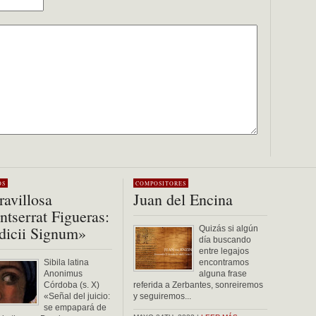
OS
COMPOSITORES
avillosa
Juan del Encina
tserrat Figueras:
dicii Signum»
Quizás si algún
día buscando
entre legajos
Sibila latina
encontramos
Anonimus
alguna frase
Córdoba (s. X)
referida a Zerbantes, sonreiremos
«Señal del juicio:
y seguiremos...
se empapará de