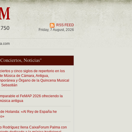
RSS FEED
Friday, 7 August, 2026
ua.com
"
Conciertos
,
Noticias
"
iertos y cinco siglos de repertorio en los
 de Música de Cámara, Antigua,
poránea y Órgano de la Quincena Musical
 Sebastián
imparable el FeMAP 2026 ofreciendo la
música antigua
de Holanda: «Al Rey de España he
do»
o Rodríguez llena CaixaForum Palma con
cierto dedicado a la música tradicional