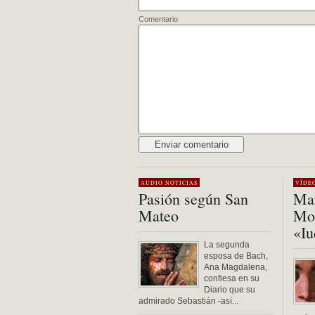
Comentario
Alternative:
AUDIO
NOTICIAS
VÍDE
Pasión según San
Mar
Mateo
Mon
«Iu
La segunda
esposa de Bach,
Ana Magdalena,
confiesa en su
Diario que su
admirado Sebastián -así...