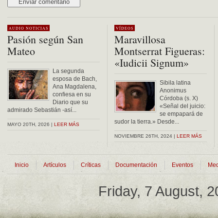
Alternative:
AUDIO
NOTICIAS
VÍDEOS
Pasión según San
Maravillosa
Mateo
Montserrat Figueras:
«Iudicii Signum»
La segunda
esposa de Bach,
Sibila latina
Ana Magdalena,
Anonimus
confiesa en su
Córdoba (s. X)
Diario que su
«Señal del juicio:
admirado Sebastián -así...
se empapará de
sudor la tierra.» Desde...
MAYO 20TH, 2026 |
LEER MÁS
NOVIEMBRE 26TH, 2024 |
LEER MÁS
Inicio
Artículos
Críticas
Documentación
Eventos
Med
Friday, 7 August, 