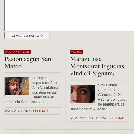
Alternative:
AUDIO
NOTICIAS
VÍDEOS
Pasión según San
Maravillosa
Mateo
Montserrat Figueras:
«Iudicii Signum»
La segunda
esposa de Bach,
Sibila latina
Ana Magdalena,
Anonimus
confiesa en su
Córdoba (s. X)
Diario que su
«Señal del juicio:
admirado Sebastián -así...
se empapará de
sudor la tierra.» Desde...
MAYO 20TH, 2026 |
LEER MÁS
NOVIEMBRE 26TH, 2024 |
LEER MÁS