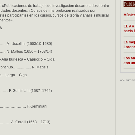
Publi
: «Publicaciones de trabajos de investigación desarrollados dentro
ividades docentes: «Cursos de interpretación realizados por
Música
etes participantes en los cursos, cursos de teoría y análisis musical
umentos».
EL ART
A
hacia
La mej
…… M. Uccellini (1603/10-1680)
Lorenz
N. Matteis (1650 – 1703/14)
Los am
 Aria burlesca – Capriccio – Giga
con un
y continuo……..…….. N. Matteis
a – Largo – Giga
….. F. Geminiani (1687 -1762)
1…………………………. F. Geminiani
o………… A. Corelli (1653 – 1713)