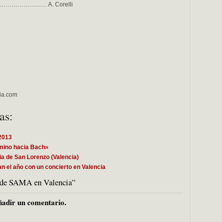
inuo……………………… A. Corelli
ia.com
as:
2013
mino hacia Bach»
ia de San Lorenzo (Valencia)
n el año con un concierto en Valencia
o de SAMA en Valencia”
adir un comentario.