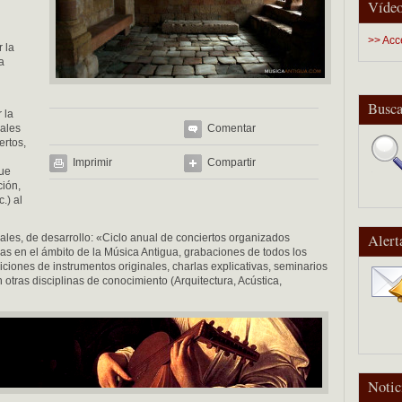
Vídeo
>> Acc
 la
a
Busca
 la
nales
Comentar
ertos,
Imprimir
Compartir
que
ción,
.) al
Alert
les, de desarrollo: «Ciclo anual de conciertos organizados
as en el ámbito de la Música Antigua, grabaciones de todos los
ciones de instrumentos originales, charlas explicativas, seminarios
 otras disciplinas de conocimiento (Arquitectura, Acústica,
Notic