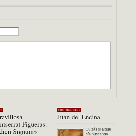
OS
COMPOSITORES
avillosa
Juan del Encina
tserrat Figueras:
dicii Signum»
Quizás si algún
día buscando