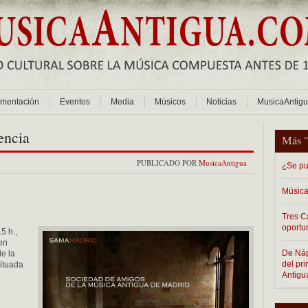
mentación
Eventos
Media
Músicos
Noticias
MusicaAntig
encia
Más 
PUBLICADO POR
MusicaAntigua
¿Se pu
Música
Tres C
oportu
5 h.,
en
De Nápo
e la
del pr
situada
Antigu