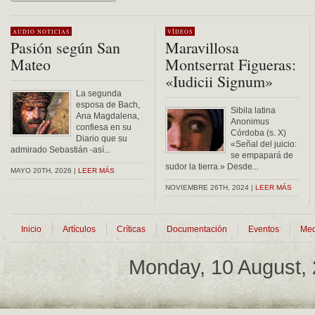
Alternative:
AUDIO
NOTICIAS
VÍDEOS
Pasión según San
Maravillosa
Mateo
Montserrat Figueras:
«Iudicii Signum»
La segunda
esposa de Bach,
Sibila latina
Ana Magdalena,
Anonimus
confiesa en su
Córdoba (s. X)
Diario que su
«Señal del juicio:
admirado Sebastián -así...
se empapará de
sudor la tierra.» Desde...
MAYO 20TH, 2026 |
LEER MÁS
NOVIEMBRE 26TH, 2024 |
LEER MÁS
Inicio
Artículos
Críticas
Documentación
Eventos
Med
Monday, 10 August,