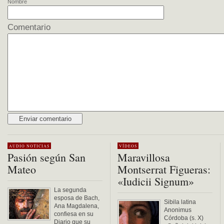
Nombre
Comentario
Alternative:
AUDIO
NOTICIAS
VÍDEOS
Pasión según San
Maravillosa
Mateo
Montserrat Figueras:
«Iudicii Signum»
La segunda
esposa de Bach,
Sibila latina
Ana Magdalena,
Anonimus
confiesa en su
Córdoba (s. X)
Diario que su