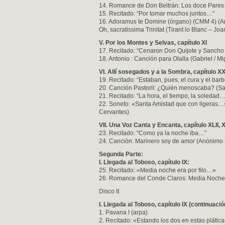
14. Romance de Don Beltrán: Los doce Pare
15. Recitado: “Por tomar muchos juntos…”
16. Adoramus te Domine (órgano) (CMM 4) (
Oh, sacratissima Trinitat (Tirant lo Blanc – Joa
V. Por los Montes y Selvas, capítulo XI
17. Recitado: “Cenaron Don Quijote y Sanch
18. Antonio : Canción para Olalla (Gabriel / M
VI. Allí sosegados y a la Sombra, capítulo XX
19. Recitado: “Estaban, pues, el cura y el bar
20. Canción Pastoril: ¿Quién menoscaba? (Sa
21. Recitado: “La hora, el tiempo, la soledad
22. Soneto: «Santa Amistad que con ligeras…»
Cervantes)
VII. Una Voz Canta y Encanta, capítulo XLII, XL
23. Recitado: “Como ya la noche iba…”
24. Canción: Marinero soy de amor (Anónimo S
Segunda Parte:
I. Llegada al Toboso, capítulo IX:
25. Recitado: «Media noche era por filo…»
26. Romance del Conde Claros: Media Noche
Disco II:
I. Llegada al Toboso, capítulo IX (continuació
1. Pavana I (arpa)
2. Recitado: «Estando los dos en estas pláti