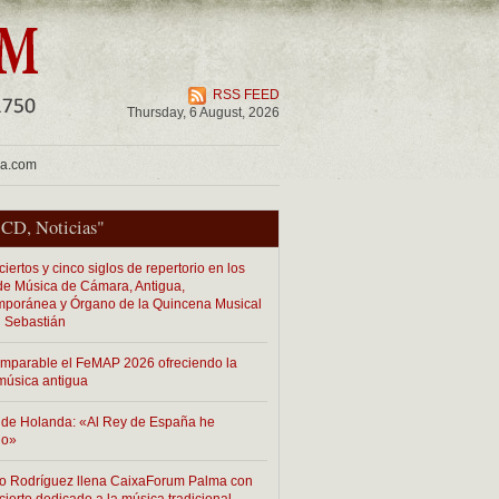
RSS FEED
Thursday, 6 August, 2026
ua.com
"
CD
,
Noticias
"
iertos y cinco siglos de repertorio en los
 de Música de Cámara, Antigua,
poránea y Órgano de la Quincena Musical
 Sebastián
imparable el FeMAP 2026 ofreciendo la
música antigua
de Holanda: «Al Rey de España he
do»
o Rodríguez llena CaixaForum Palma con
cierto dedicado a la música tradicional