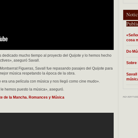
Notic
Publi
«Señor
cosa 
Do Mú
 dedicado mucho tiempo al proyecto del Quijote y lo hemos hecho
tives», aseguró Savall.
Sobre 
Montserrat Figueras, Savall fue repasando pasajes del Quijote para
mejor música respetando la época de la obra.
Savall
músic
e era una película con música y nos llegó como cine mudo».
 le hemos puesto la música», aseguró.
te de la Mancha. Romances y Música