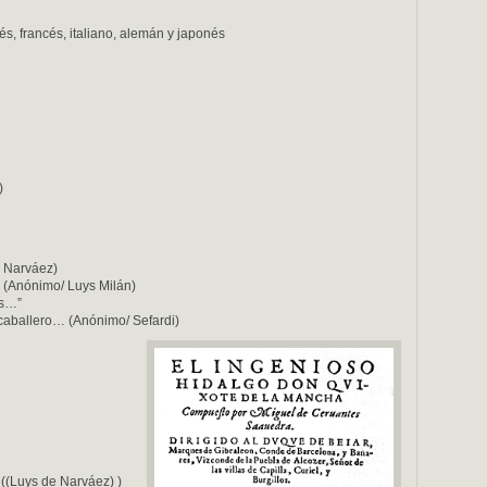
és, francés, italiano, alemán y japonés
)
e Narváez)
(Anónimo/ Luys Milán)
es…”
caballero… (Anónimo/ Sefardi)
 ((Luys de Narváez) )