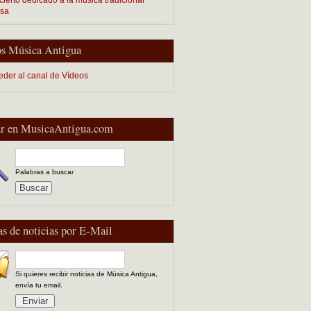
esa
s Música Antigua
eder al canal de Vídeos
r en MusicaAntigua.com
Palabras a buscar
as de noticias por E-Mail
Si quieres recibir noticias de Música Antigua,
envía tu email.