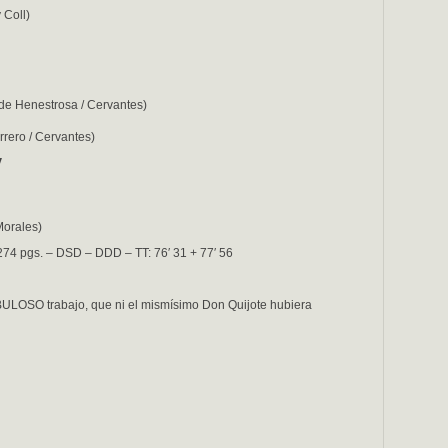
 Coll)
de Henestrosa / Cervantes)
rrero / Cervantes)
V
Morales)
274 pgs. – DSD – DDD – TT: 76′ 31 + 77′ 56
LOSO trabajo, que ni el mismísimo Don Quijote hubiera