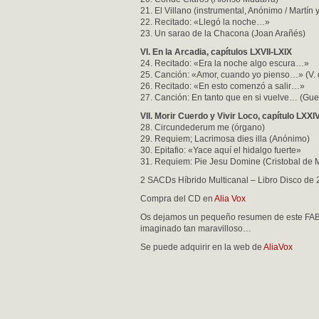
21. El Villano (instrumental, Anónimo / Martín y
22. Recitado: «Llegó la noche…»
23. Un sarao de la Chacona (Joan Arañés)
VI. En la Arcadia, capítulos LXVII-LXIX
24. Recitado: «Era la noche algo escura…»
25. Canción: «Amor, cuando yo pienso…» (V. 
26. Recitado: «En esto comenzó a salir…»
27. Canción: En tanto que en si vuelve… (Gue
VII. Morir Cuerdo y Vivir Loco, capítulo LXXI
28. Circundederum me (órgano)
29. Requiem; Lacrimosa dies illa (Anónimo)
30. Epitafio: «Yace aquí el hidalgo fuerte»
31. Requiem: Pie Jesu Domine (Cristobal de 
2 SACDs Híbrido Multicanal – Libro Disco de 
Compra del CD en
Alia Vox
Os dejamos un pequeño resumen de este FABU
imaginado tan maravilloso…
Se puede adquirir en la web de
AliaVox