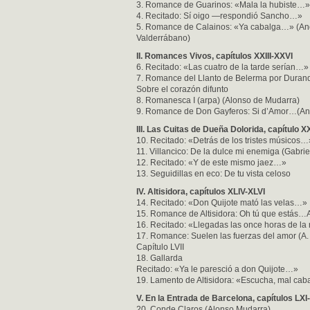
3. Romance de Guarinos: «Mala la hubiste…
4. Recitado: Sí oigo —respondió Sancho…»
5. Romance de Calainos: «Ya cabalga…» (An
Valderrábano)
II. Romances Vivos, capítulos XXIII-XXVI
6. Recitado: «Las cuatro de la tarde serían…»
7. Romance del Llanto de Belerma por Duran
Sobre el corazón difunto
8. Romanesca I (arpa) (Alonso de Mudarra)
9. Romance de Don Gayferos: Si d’Amor…(A
III. Las Cuitas de Dueña Dolorida, capítulo X
10. Recitado: «Detrás de los tristes músicos…
11. Villancico: De la dulce mi enemiga (Gabrie
12. Recitado: «Y de este mismo jaez…»
13. Seguidillas en eco: De tu vista celoso
IV. Altisidora, capítulos XLIV-XLVI
14. Recitado: «Don Quijote mató las velas…»
15. Romance de Altisidora: Oh tú que estás
16. Recitado: «Llegadas las once horas de l
17. Romance: Suelen las fuerzas del amor (A.
Capítulo LVII
18. Gallarda
Recitado: «Ya le paresció a don Quijote…»
19. Lamento de Altisidora: «Escucha, mal cab
V. En la Entrada de Barcelona, capítulos LXI-
20. Conde Claros (Alonso Mudarra)