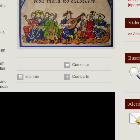
japon
abía
Vídeo
 la
>> Acc
sin
Busca
dem
Comentar
tas
Imprimir
Compartir
ganó
años».
Alert