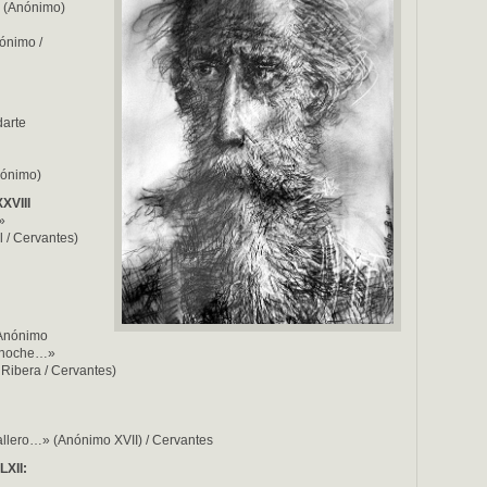
» (Anónimo)
ónimo /
darte
nónimo)
XXVIII
»
l / Cervantes)
…Anónimo
a noche…»
 Ribera / Cervantes)
allero…» (Anónimo XVII) / Cervantes
LXII: