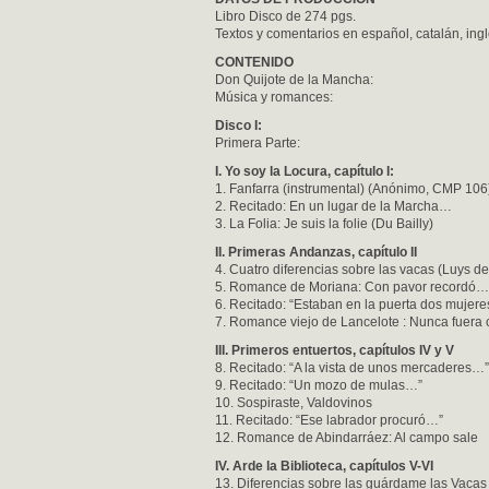
Libro Disco de 274 pgs.
Textos y comentarios en español, catalán, ingl
CONTENIDO
Don Quijote de la Mancha:
Música y romances:
Disco I:
Primera Parte:
I. Yo soy la Locura, capítulo I:
1. Fanfarra (instrumental) (Anónimo, CMP 106
2. Recitado: En un lugar de la Marcha…
3. La Folia: Je suis la folie (Du Bailly)
II. Primeras Andanzas, capítulo II
4. Cuatro diferencias sobre las vacas (Luys d
5. Romance de Moriana: Con pavor recordó… 
6. Recitado: “Estaban en la puerta dos mujer
7. Romance viejo de Lancelote : Nunca fuera 
III. Primeros entuertos, capítulos IV y V
8. Recitado: “A la vista de unos mercaderes…”
9. Recitado: “Un mozo de mulas…”
10. Sospiraste, Valdovinos
11. Recitado: “Ese labrador procuró…”
12. Romance de Abindarráez: Al campo sale
IV. Arde la Biblioteca, capítulos V-VI
13. Diferencias sobre las guárdame las Vacas