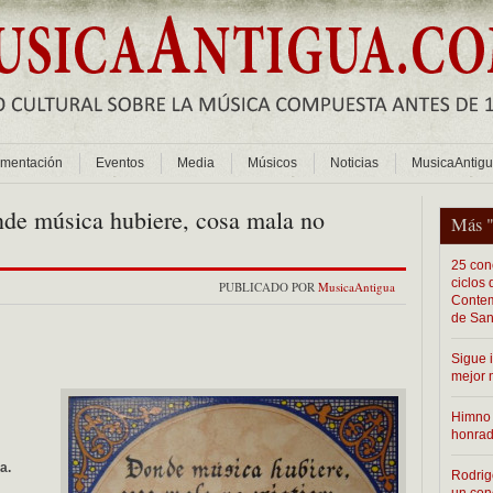
mentación
Eventos
Media
Músicos
Noticias
MusicaAntig
de música hubiere, cosa mala no
Más 
25 conc
ciclos
PUBLICADO POR
MusicaAntigua
Contem
de San
Sigue 
mejor 
Himno 
honra
a.
Rodrig
un con