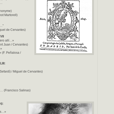
s…
Anonyme)
not Martorell)
o…”
iguel de Cervantes)
VII
bero allí…»
nt Juan / Cervantes)
…»
 (F. Peñalosa /
III:
efardí) / Miguel de Cervantes)
… (Francisco Salinas)
n):
cas…»