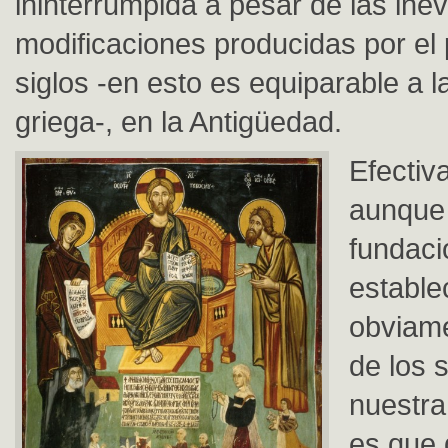
ininterrumpida a pesar de las inev
modificaciones producidas por el 
siglos -en esto es equiparable a l
griega-, en la Antigüedad.
Efectiv
aunque 
fundaci
estable
obviame
de los s
nuestra
es que 