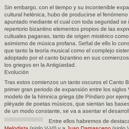
Sin embargo, con el tiempo y su incontenible expa
cultural helénica, hubo de producirse el fenómeno
apuntado mediante el cual con toda seguridad se i
repertorio bizantino elementos propios de las exp
cultuales paganas, tanto de origen mistérico como d
asimismo de música profana. Señal de ello lo cons
que tanto la teoría musical como el complejo sist
adoptado por el canto bizantino en sus comienzos 
los griegos en la Antigüedad.
Evolución
Tras estos comienzos un tanto oscuros el Canto Bi
primer gran periodo de expansión entre los siglos V
modelo de la hímnica griega (de Píndaro por ejem
pléyade de poetas músicos, que sientan las bases
de un modo constante, se va a asentar el desarroll
Entre ellos habremos de destac
Melodista
(siglo V-VI) y a
Juan Damasceno
(siglo V