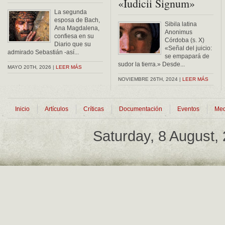
«Iudicii Signum»
La segunda
esposa de Bach,
Sibila latina
Ana Magdalena,
Anonimus
confiesa en su
Córdoba (s. X)
Diario que su
«Señal del juicio:
admirado Sebastián -así...
se empapará de
sudor la tierra.» Desde...
MAYO 20TH, 2026 |
LEER MÁS
NOVIEMBRE 26TH, 2024 |
LEER MÁS
Inicio
Artículos
Críticas
Documentación
Eventos
Med
Saturday, 8 August,