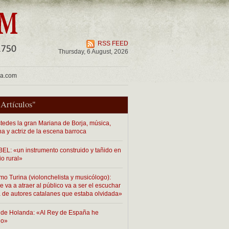
RSS FEED
Thursday, 6 August, 2026
ua.com
"
Artículos
"
tedes la gran Mariana de Borja, música,
na y actriz de la escena barroca
EL: «un instrumento construido y tañido en
io rural»
mo Turina (violonchelista y musicólogo):
 va a atraer al público va a ser el escuchar
 de autores catalanes que estaba olvidada»
de Holanda: «Al Rey de España he
do»