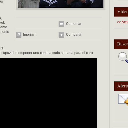
as
Vídeo
o,
>> Acc
ket,
Comentar
mente
lmente
Imprimir
Compartir
Busca
ta
a capaz de componer una cantata cada semana para el coro.
Alert