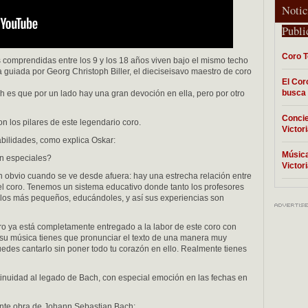
Notic
Publi
Coro T
 comprendidas entre los 9 y los 18 años viven bajo el mismo techo
guiada por Georg Christoph Biller, el dieciseisavo maestro de coro
El Cor
busca 
h es que por un lado hay una gran devoción en ella, pero por otro
Concie
son los pilares de este legendario coro.
Victor
abilidades, como explica Oskar:
Música
an especiales?
Victor
 obvio cuando se ve desde afuera: hay una estrecha relación entre
l coro. Tenemos un sistema educativo donde tanto los profesores
los más pequeños, educándoles, y así sus experiencias son
o ya está completamente entregado a la labor de este coro con
su música tienes que pronunciar el texto de una manera muy
edes cantarlo sin poner todo tu corazón en ello. Realmente tienes
tinuidad al legado de Bach, con especial emoción en las fechas en
uiente obra de Johann Sebastian Bach: