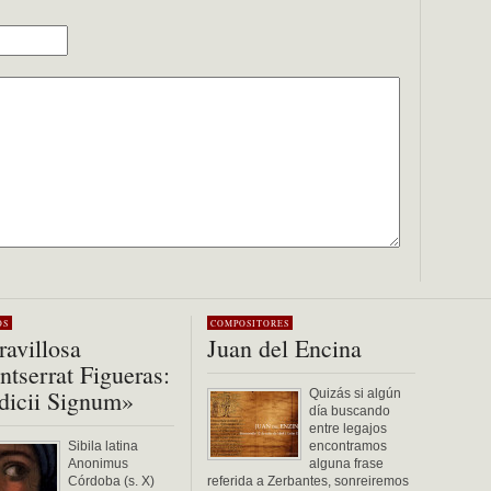
OS
COMPOSITORES
avillosa
Juan del Encina
tserrat Figueras:
dicii Signum»
Quizás si algún
día buscando
entre legajos
Sibila latina
encontramos
Anonimus
alguna frase
Córdoba (s. X)
referida a Zerbantes, sonreiremos