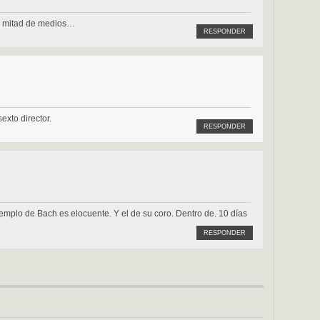
la mitad de medios…
RESPONDER
xto director.
RESPONDER
jemplo de Bach es elocuente. Y el de su coro. Dentro de. 10 días
RESPONDER