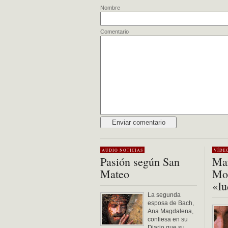
Nombre
Comentario
Alternative:
AUDIO
NOTICIAS
VÍDE
Pasión según San
Mar
Mateo
Mon
«Iu
La segunda
esposa de Bach,
Ana Magdalena,
confiesa en su
Diario que su