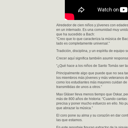
Alrededor de cien niños y jóvenes con edades
en un internado. Es una comunidad muy unida 
que ha sucedido a Bach:
“Creo que lo que caracteriza la música de Bac
lado es completamente universal.”
Tradición, disciplina, y un espíritu de equipo 
Crecer aquí significa también asumir respons
“¿Qué hace a los niños de Santo Tomás ser t
Principalmente algo que puede que no sea tan
los miembros más jóvenes y más veteranos de
como los estudiantes más mayores cuidan de 
transmitidas de unos a otros.”
Max Gläser lleva menos tiempo que Oskar, per
más de 800 años de historia: “Cuando cantas 
precisa y poner mucho esfuerzo en ello. No pu
que abrazar la música.”
El coro pone su alma y su corazón en dar con
las que estamos.
En este reportaje figuran extractor de la sig