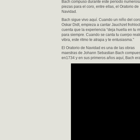
Bach compuso durante este período numeros
piezas para el coro, entre ellas, el Oratorio de
Navidad.
Bach sigue vivo aquí. Cuando un niño del cor
Oskar Didt, empieza a cantar Jauchzet frohloc
cuenta que la experiencia “deja huella en tu 
para siempre. Cuando se canta tu cuerpo rea
vibra, este ritmo te atrapa y te entusiasma.”
El Oratorio de Navidad es una de las obras
maestras de Johann Sebastian Bach compues
en1734 y en sus primeros años aquí, Bach er