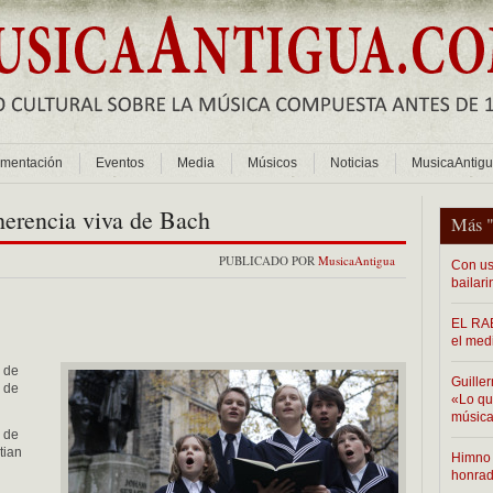
mentación
Eventos
Media
Músicos
Noticias
MusicaAntig
herencia viva de Bach
Más 
PUBLICADO POR
MusicaAntigua
Con us
bailari
EL RAB
el med
 de
Guiller
a de
«Lo que
música
r de
tian
Himno 
honra