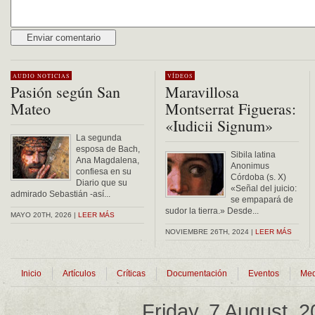
Alternative:
AUDIO
NOTICIAS
VÍDEOS
Pasión según San
Maravillosa
Mateo
Montserrat Figueras:
«Iudicii Signum»
La segunda
esposa de Bach,
Sibila latina
Ana Magdalena,
Anonimus
confiesa en su
Córdoba (s. X)
Diario que su
«Señal del juicio:
admirado Sebastián -así...
se empapará de
sudor la tierra.» Desde...
MAYO 20TH, 2026 |
LEER MÁS
NOVIEMBRE 26TH, 2024 |
LEER MÁS
Inicio
Artículos
Críticas
Documentación
Eventos
Med
Friday, 7 August, 