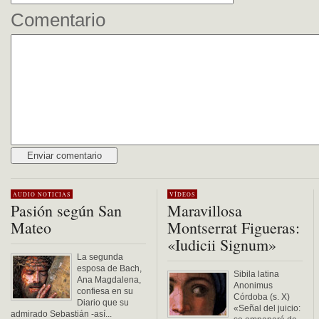
Comentario
Alternative:
AUDIO
NOTICIAS
VÍDEOS
Pasión según San
Maravillosa
Mateo
Montserrat Figueras:
«Iudicii Signum»
La segunda
esposa de Bach,
Sibila latina
Ana Magdalena,
Anonimus
confiesa en su
Córdoba (s. X)
Diario que su
«Señal del juicio:
admirado Sebastián -así...