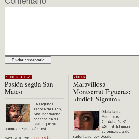
Comentario
Alternative:
AUDIO
NOTICIAS
VÍDEOS
Pasión según San
Maravillosa
Mateo
Montserrat Figueras:
«Iudicii Signum»
La segunda
esposa de Bach,
Sibila latina
Ana Magdalena,
Anonimus
confiesa en su
Córdoba (s. X)
Diario que su
«Señal del juicio:
admirado Sebastián -así...
se empapará de
sudor la tierra.» Desde...
MAYO 20TH, 2026 |
LEER MÁS