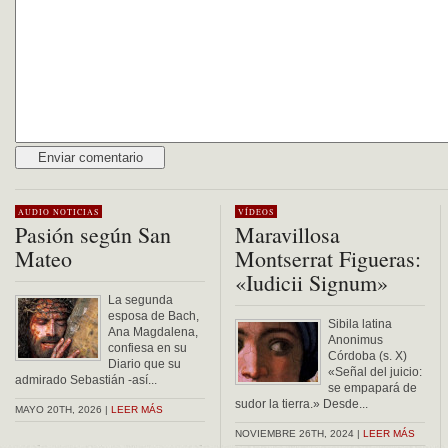
Alternative:
AUDIO
NOTICIAS
VÍDEOS
Pasión según San
Maravillosa
Mateo
Montserrat Figueras:
«Iudicii Signum»
La segunda
esposa de Bach,
Sibila latina
Ana Magdalena,
Anonimus
confiesa en su
Córdoba (s. X)
Diario que su
«Señal del juicio:
admirado Sebastián -así...
se empapará de
sudor la tierra.» Desde...
MAYO 20TH, 2026 |
LEER MÁS
NOVIEMBRE 26TH, 2024 |
LEER MÁS