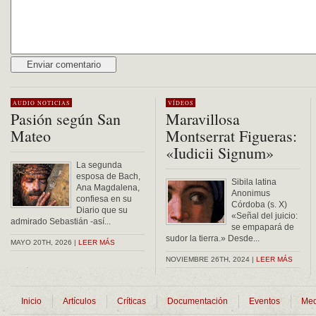
Alternative:
AUDIO
NOTICIAS
VÍDEOS
Pasión según San
Maravillosa
Mateo
Montserrat Figueras:
«Iudicii Signum»
La segunda
esposa de Bach,
Sibila latina
Ana Magdalena,
Anonimus
confiesa en su
Córdoba (s. X)
Diario que su
«Señal del juicio:
admirado Sebastián -así...
se empapará de
sudor la tierra.» Desde...
MAYO 20TH, 2026 |
LEER MÁS
NOVIEMBRE 26TH, 2024 |
LEER MÁS
Inicio
Artículos
Críticas
Documentación
Eventos
Med