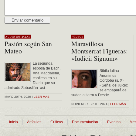
Alternative:
AUDIO
NOTICIAS
VÍDEOS
Pasión según San
Maravillosa
Mateo
Montserrat Figueras:
«Iudicii Signum»
La segunda
esposa de Bach,
Sibila latina
Ana Magdalena,
Anonimus
confiesa en su
Córdoba (s. X)
Diario que su
«Señal del juicio:
admirado Sebastián -así...
se empapará de
sudor la tierra.» Desde...
MAYO 20TH, 2026 |
LEER MÁS
NOVIEMBRE 26TH, 2024 |
LEER MÁS
Inicio
Artículos
Críticas
Documentación
Eventos
Med