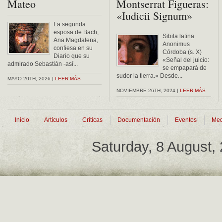
Mateo
Montserrat Figueras:
«Iudicii Signum»
La segunda
esposa de Bach,
Sibila latina
Ana Magdalena,
Anonimus
confiesa en su
Córdoba (s. X)
Diario que su
«Señal del juicio:
admirado Sebastián -así...
se empapará de
sudor la tierra.» Desde...
MAYO 20TH, 2026 |
LEER MÁS
NOVIEMBRE 26TH, 2024 |
LEER MÁS
Inicio
Artículos
Críticas
Documentación
Eventos
Med
Saturday, 8 August,