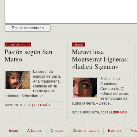
Alternative:
AUDIO
NOTICIAS
VÍDEOS
Pasión según San
Maravillosa
Mateo
Montserrat Figueras:
«Iudicii Signum»
La segunda
esposa de Bach,
Sibila latina
Ana Magdalena,
Anonimus
confiesa en su
Córdoba (s. X)
Diario que su
«Señal del juicio:
admirado Sebastián -así...
se empapará de
sudor la tierra.» Desde...
MAYO 20TH, 2026 |
LEER MÁS
NOVIEMBRE 26TH, 2024 |
LEER MÁS
Inicio
Artículos
Críticas
Documentación
Eventos
Med