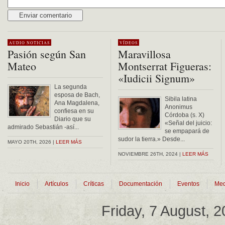
Alternative:
AUDIO
NOTICIAS
VÍDEOS
Pasión según San
Maravillosa
Mateo
Montserrat Figueras:
«Iudicii Signum»
La segunda
esposa de Bach,
Sibila latina
Ana Magdalena,
Anonimus
confiesa en su
Córdoba (s. X)
Diario que su
«Señal del juicio:
admirado Sebastián -así...
se empapará de
sudor la tierra.» Desde...
MAYO 20TH, 2026 |
LEER MÁS
NOVIEMBRE 26TH, 2024 |
LEER MÁS
Inicio
Artículos
Críticas
Documentación
Eventos
Med
Friday, 7 August, 