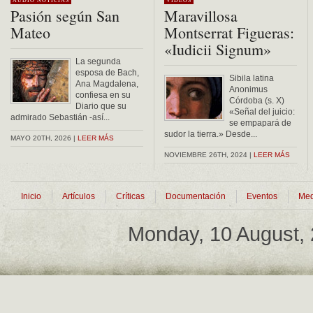
AUDIO
NOTICIAS
VÍDEOS
Pasión según San
Maravillosa
Mateo
Montserrat Figueras:
«Iudicii Signum»
La segunda
esposa de Bach,
Sibila latina
Ana Magdalena,
Anonimus
confiesa en su
Córdoba (s. X)
Diario que su
«Señal del juicio:
admirado Sebastián -así...
se empapará de
sudor la tierra.» Desde...
MAYO 20TH, 2026 |
LEER MÁS
NOVIEMBRE 26TH, 2024 |
LEER MÁS
Inicio
Artículos
Críticas
Documentación
Eventos
Med
Monday, 10 August,