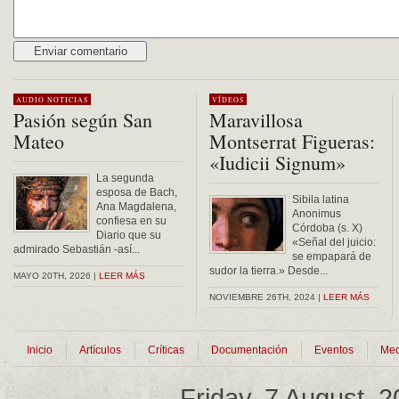
Alternative:
AUDIO
NOTICIAS
VÍDEOS
Pasión según San
Maravillosa
Mateo
Montserrat Figueras:
«Iudicii Signum»
La segunda
esposa de Bach,
Sibila latina
Ana Magdalena,
Anonimus
confiesa en su
Córdoba (s. X)
Diario que su
«Señal del juicio:
admirado Sebastián -así...
se empapará de
sudor la tierra.» Desde...
MAYO 20TH, 2026 |
LEER MÁS
NOVIEMBRE 26TH, 2024 |
LEER MÁS
Inicio
Artículos
Críticas
Documentación
Eventos
Med
Friday, 7 August, 