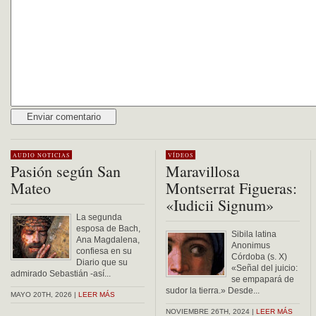
Alternative:
AUDIO
NOTICIAS
VÍDEOS
Pasión según San
Maravillosa
Mateo
Montserrat Figueras:
«Iudicii Signum»
La segunda
esposa de Bach,
Sibila latina
Ana Magdalena,
Anonimus
confiesa en su
Córdoba (s. X)
Diario que su
«Señal del juicio:
admirado Sebastián -así...
se empapará de
sudor la tierra.» Desde...
MAYO 20TH, 2026 |
LEER MÁS
NOVIEMBRE 26TH, 2024 |
LEER MÁS