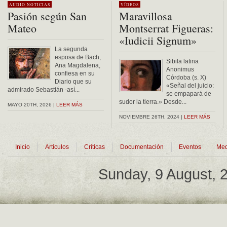
AUDIO
NOTICIAS
VÍDEOS
Pasión según San
Maravillosa
Mateo
Montserrat Figueras:
«Iudicii Signum»
La segunda
esposa de Bach,
Sibila latina
Ana Magdalena,
Anonimus
confiesa en su
Córdoba (s. X)
Diario que su
«Señal del juicio:
admirado Sebastián -así...
se empapará de
sudor la tierra.» Desde...
MAYO 20TH, 2026 |
LEER MÁS
NOVIEMBRE 26TH, 2024 |
LEER MÁS
Inicio
Artículos
Críticas
Documentación
Eventos
Med
Sunday, 9 August,