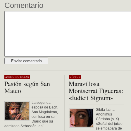
Comentario
Alternative:
AUDIO
NOTICIAS
VÍDEOS
Pasión según San
Maravillosa
Mateo
Montserrat Figueras:
«Iudicii Signum»
La segunda
esposa de Bach,
Sibila latina
Ana Magdalena,
Anonimus
confiesa en su
Córdoba (s. X)
Diario que su
«Señal del juicio:
admirado Sebastián -así...
se empapará de