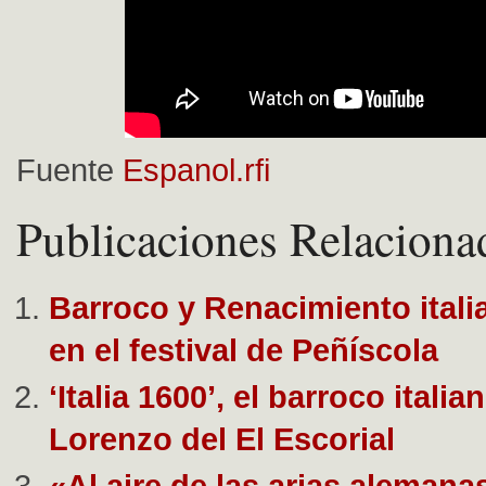
Fuente
Espanol.rfi
Publicaciones Relaciona
Barroco y Renacimiento itali
en el festival de Peñíscola
‘Italia 1600’, el barroco italia
Lorenzo del El Escorial
«Al aire de las arias alemana