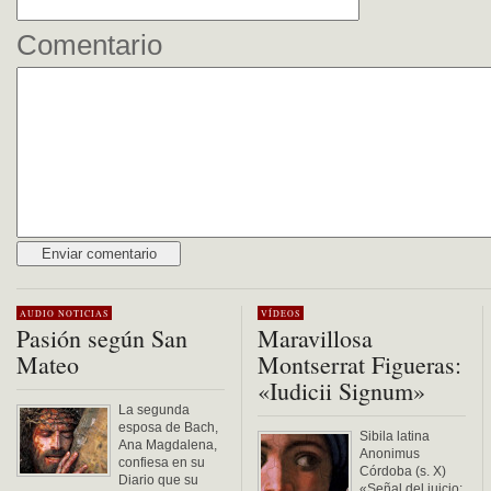
Comentario
Alternative:
AUDIO
NOTICIAS
VÍDEOS
Pasión según San
Maravillosa
Mateo
Montserrat Figueras:
«Iudicii Signum»
La segunda
esposa de Bach,
Sibila latina
Ana Magdalena,
Anonimus
confiesa en su
Córdoba (s. X)
Diario que su
«Señal del juicio: