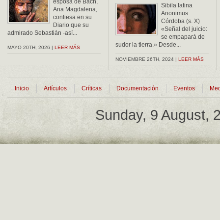
esposa de Bach,
Sibila latina
Ana Magdalena,
Anonimus
confiesa en su
Córdoba (s. X)
Diario que su
«Señal del juicio:
admirado Sebastián -así...
se empapará de
sudor la tierra.» Desde...
MAYO 20TH, 2026 |
LEER MÁS
NOVIEMBRE 26TH, 2024 |
LEER MÁS
Inicio
Artículos
Críticas
Documentación
Eventos
Med
Sunday, 9 August,