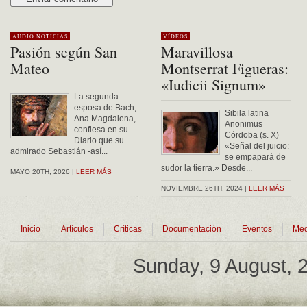
Alternative:
AUDIO
NOTICIAS
VÍDEOS
Pasión según San
Maravillosa
Mateo
Montserrat Figueras:
«Iudicii Signum»
La segunda
esposa de Bach,
Sibila latina
Ana Magdalena,
Anonimus
confiesa en su
Córdoba (s. X)
Diario que su
«Señal del juicio:
admirado Sebastián -así...
se empapará de
sudor la tierra.» Desde...
MAYO 20TH, 2026 |
LEER MÁS
NOVIEMBRE 26TH, 2024 |
LEER MÁS
Inicio
Artículos
Críticas
Documentación
Eventos
Med
Sunday, 9 August,