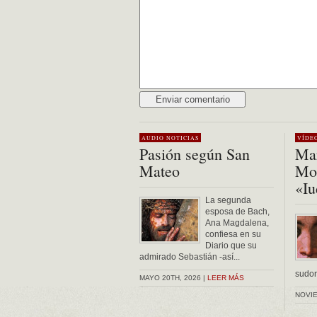
Alternative:
AUDIO
NOTICIAS
VÍDE
Pasión según San
Mar
Mateo
Mon
«Iu
La segunda
esposa de Bach,
Ana Magdalena,
confiesa en su
Diario que su
admirado Sebastián -así...
sudor 
MAYO 20TH, 2026 |
LEER MÁS
NOVIE