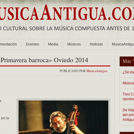
mentación
Eventos
Media
Músicos
Noticias
MusicaAntig
o «Primavera barroca» Oviedo 2014
Más 
PUBLICADO POR
MusicaAntigua
¿Se pu
Música
Tres C
oportu
a
De Nápo
del pr
 en la
Antigu