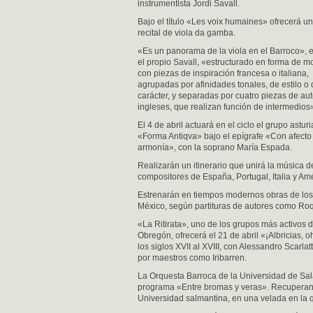
instrumentista Jordi Savall.
Bajo el título «Les voix humaines» ofrecerá un
recital de viola da gamba.
«Es un panorama de la viola en el Barroco», e
el propio Savall, «estructurado en forma de m
con piezas de inspiración francesa o italiana,
agrupadas por afinidades tonales, de estilo o
carácter, y separadas por cuatro piezas de au
ingleses, que realizan función de intermedios
El 4 de abril actuará en el ciclo el grupo astur
«Forma Antiqva» bajo el epígrafe «Con afecto
armonía», con la soprano María Espada.
Realizarán un itinerario que unirá la música de 
compositores de España, Portugal, Italia y Amé
Estrenarán en tiempos modernos obras de los 
México, según partituras de autores como Roqu
«La Ritirata», uno de los grupos más activos d
Obregón, ofrecerá el 21 de abril «¡Albricias, o
los siglos XVII al XVIII, con Alessandro Scarla
por maestros como Iribarren.
La Orquesta Barroca de la Universidad de Sala
programa «Entre bromas y veras». Recuperan o
Universidad salmantina, en una velada en la q