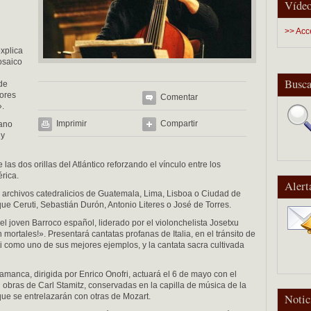
Vídeo
>> Acc
xplica
osaico
Busca
 de
tores
Comentar
».
Imprimir
Compartir
iano
 y
las dos orillas del Atlántico reforzando el vínculo entre los
rica.
Alert
archivos catedralicios de Guatemala, Lima, Lisboa o Ciudad de
e Ceruti, Sebastián Durón, Antonio Literes o José de Torres.
el joven Barroco español, liderado por el violonchelista Josetxu
h mortales!». Presentará cantatas profanas de Italia, en el tránsito de
tti como uno de sus mejores ejemplos, y la cantata sacra cultivada
manca, dirigida por Enrico Onofri, actuará el 6 de mayo con el
bras de Carl Stamitz, conservadas en la capilla de música de la
ue se entrelazarán con otras de Mozart.
Notic