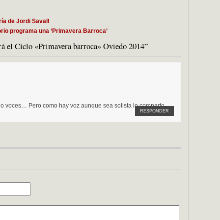
ía de Jordi Savall
torio programa una ‘Primavera Barroca’
irá el Ciclo «Primavera barroca» Oviedo 2014”
olo voces… Pero como hay voz aunque sea solista lo comparto…
RESPONDER