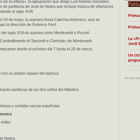
 de su Alteza», la agrupación que dirige Luis Antonio González,
Publi
n de partituras de José de Nebra que incluye música de villancicos
esde el siglo XVIII.
Primav
o, el 20 de mayo, la soprano Anna Caterina Antonacci, que se
jo la dirección de Federico Ferri.
Primav
del siglo XVII de autores como Monteverdi o Purcell.
La «Pr
«Combattimento di Tancredi e Clorinda» de Monteverdi.
Jordi 
ampoamor desde el próximo día 7 hasta el 25 de marzo.
Un cic
progra
ril con un amplio repaso del barroco
arán partituras de las dos orillas del Atlántico
talianas y cantatas sacras españolas
lamanca
 máter
 de Nebra