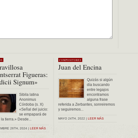
OS
COMPOSITORES
avillosa
Juan del Encina
tserrat Figueras:
dicii Signum»
Quizás si algún
día buscando
entre legajos
Sibila latina
encontramos
Anonimus
alguna frase
Córdoba (s. X)
referida a Zerbantes, sonreiremos
«Señal del juicio:
y seguiremos...
se empapará de
MAYO 24TH, 2022 |
LEER MÁS
la tierra.» Desde...
MBRE 26TH, 2024 |
LEER MÁS