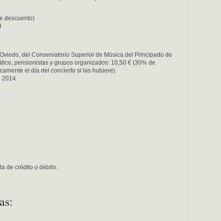
de descuento)
4
 Oviedo, del Conservatorio Superior de Música del Principado de
ático, pensionistas y grupos organizados: 10,50 € (30% de
amente el día del concierto si las hubiere).
e 2014
.
a de crédito o débito.
as: