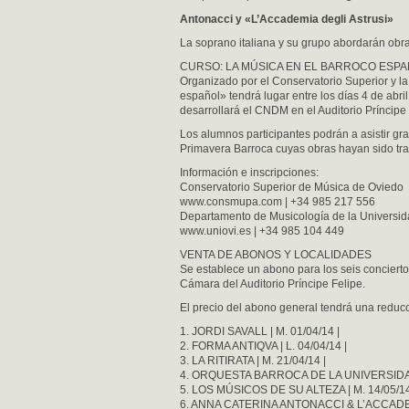
Antonacci y «L’Accademia degli Astrusi»
La soprano italiana y su grupo abordarán obr
CURSO: LA MÚSICA EN EL BARROCO ESP
Organizado por el Conservatorio Superior y l
español» tendrá lugar entre los días 4 de abr
desarrollará el CNDM en el Auditorio Príncipe
Los alumnos participantes podrán a asistir gr
Primavera Barroca cuyas obras hayan sido tra
Información e inscripciones:
Conservatorio Superior de Música de Oviedo
www.consmupa.com | +34 985 217 556
Departamento de Musicología de la Universi
www.uniovi.es | +34 985 104 449
VENTA DE ABONOS Y LOCALIDADES
Se establece un abono para los seis concie
Cámara del Auditorio Príncipe Felipe.
El precio del abono general tendrá una reducc
1. JORDI SAVALL | M. 01/04/14 |
2. FORMA ANTIQVA | L. 04/04/14 |
3. LA RITIRATA | M. 21/04/14 |
4. ORQUESTA BARROCA DE LA UNIVERSIDAD 
5. LOS MÚSICOS DE SU ALTEZA | M. 14/05/14
6. ANNA CATERINA ANTONACCI & L’ACCADEMI