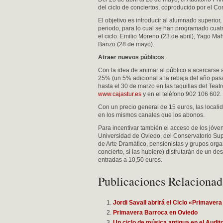
del ciclo de conciertos, coproducido por el Co
El objetivo es introducir al alumnado superior
periodo, para lo cual se han programado cuatr
el ciclo: Emilio Moreno (23 de abril), Yago M
Banzo (28 de mayo).
Atraer nuevos públicos
Con la idea de animar al público a acercarse 
25% (un 5% adicional a la rebaja del año pas
hasta el 30 de marzo en las taquillas del Teat
www.cajastur.es
y en el teléfono 902 106 602.
Con un precio general de 15 euros, las localid
en los mismos canales que los abonos.
Para incentivar también el acceso de los jóven
Universidad de Oviedo, del Conservatorio Supe
de Arte Dramático, pensionistas y grupos orga
concierto, si las hubiere) disfrutarán de un d
entradas a 10,50 euros.
Publicaciones Relacionad
Jordi Savall abrirá el Ciclo «Primaver
Primavera Barroca en Oviedo
Un ciclo de música antigua en el Audi