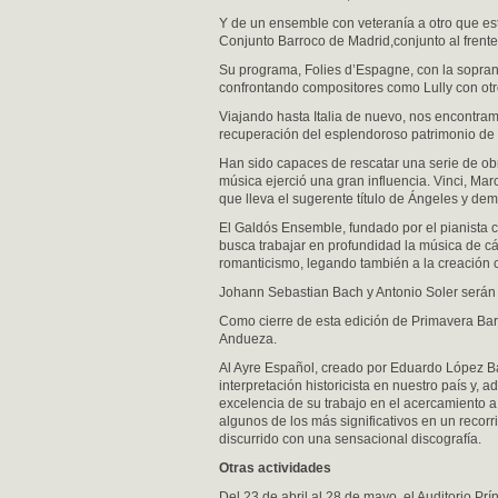
Y de un ensemble con veteranía a otro que est
Conjunto Barroco de Madrid,conjunto al frente
Su programa, Folies d’Espagne, con la sopra
confrontando compositores como Lully con otr
Viajando hasta Italia de nuevo, nos encontra
recuperación del esplendoroso patrimonio de la
Han sido capaces de rescatar una serie de ob
música ejerció una gran influencia. Vinci, Mar
que lleva el sugerente título de Ángeles y de
El Galdós Ensemble, fundado por el pianista 
busca trabajar en profundidad la música de cáma
romanticismo, legando también a la creación
Johann Sebastian Bach y Antonio Soler serán 
Como cierre de esta edición de Primavera Ba
Andueza.
Al Ayre Español, creado por Eduardo López Ban
interpretación historicista en nuestro país y,
excelencia de su trabajo en el acercamiento 
algunos de los más significativos en un recorr
discurrido con una sensacional discografía.
Otras actividades
Del 23 de abril al 28 de mayo, el Auditorio Pr