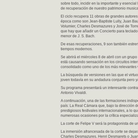
sobre todo, incidir en la importante y esencial 
de recuperación de nuestro patrimonio musica
El ciclo recupera 11 obras de grandes autores
época como son Jean-Baptiste Lully, Juan Bau
Volumier, Charles Desmazures y José de Torre
que hay que añadir un Concierto para teclado
menor de J. S. Bach.
De esas recuperaciones, 9 son también estre
tiempos modernos.
Se abrirá el miércoles 8 de abril con un grupo
está causando sensación en los circuitos inter
consolidado como uno de los más relevantes v
La búsqueda de versiones en las que el virtuo
joven todavía en su andadura conjunta pero ya
Su programa presentará un interesante contras
Antonio Vivaldi.
A continuación, una de las formaciones indispe
país: La Real Cámara que, bajo la dirección 
prestigiosos festivales internacionales, a lo 
numerosas ocasiones por la crítica especializ
La corte de Felipe V será la protagonista de u
La inmersión afrancesada de la corte se dejar
Charles Desmazures, Henri Desmarets o Juan B