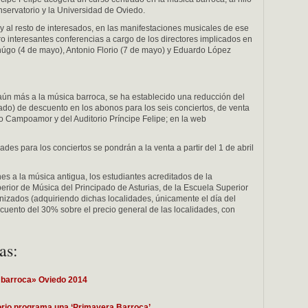
nservatorio y la Universidad de Oviedo.
, y al resto de interesados, en las manifestaciones musicales de ese
o interesantes conferencias a cargo de los directores implicados en
ahúgo (4 de mayo), Antonio Florio (7 de mayo) y Eduardo López
aún más a la música barroca, se ha establecido una reducción del
ado) de descuento en los abonos para los seis conciertos, de venta
ro Campoamor y del Auditorio Príncipe Felipe; en la web
ades para los conciertos se pondrán a la venta a partir del 1 de abril
es a la música antigua, los estudiantes acreditados de la
rior de Música del Principado de Asturias, de la Escuela Superior
nizados (adquiriendo dichas localidades, únicamente el día del
escuento del 30% sobre el precio general de las localidades, con
as:
a barroca» Oviedo 2014
torio programa una ‘Primavera Barroca’