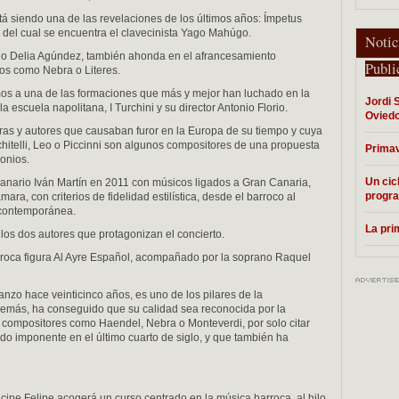
á siendo una de las revelaciones de los últimos años: Ímpetus
 del cual se encuentra el clavecinista Yago Mahúgo.
Notic
no Delia Agúndez, también ahonda en el afrancesamiento
Publi
os como Nebra o Literes.
mos a una de las formaciones que más y mejor han luchado en la
Jordi 
 escuela napolitana, I Turchini y su director Antonio Florio.
Ovied
ras y autores que causaban furor en la Europa de su tiempo y cuya
chitelli, Leo o Piccinni son algunos compositores de una propuesta
Primav
monios.
Un cic
canario Iván Martín en 2011 con músicos ligados a Gran Canaria,
progra
ra, con criterios de fidelidad estilística, desde el barroco al
 contemporánea.
La pri
los dos autores que protagonizan el concierto.
rroca figura Al Ayre Español, acompañado por la soprano Raquel
zo hace veinticinco años, es uno de los pilares de la
 además, ha conseguido que su calidad sea reconocida por la
a compositores como Haendel, Nebra o Monteverdi, por solo citar
ido imponente en el último cuarto de siglo, y que también ha
íncipe Felipe acogerá un curso centrado en la música barroca, al hilo