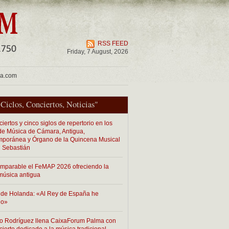
RSS FEED
Friday, 7 August, 2026
ua.com
"
Ciclos
,
Conciertos
,
Noticias
"
iertos y cinco siglos de repertorio en los
 de Música de Cámara, Antigua,
poránea y Órgano de la Quincena Musical
 Sebastián
imparable el FeMAP 2026 ofreciendo la
música antigua
de Holanda: «Al Rey de España he
do»
o Rodríguez llena CaixaForum Palma con
cierto dedicado a la música tradicional