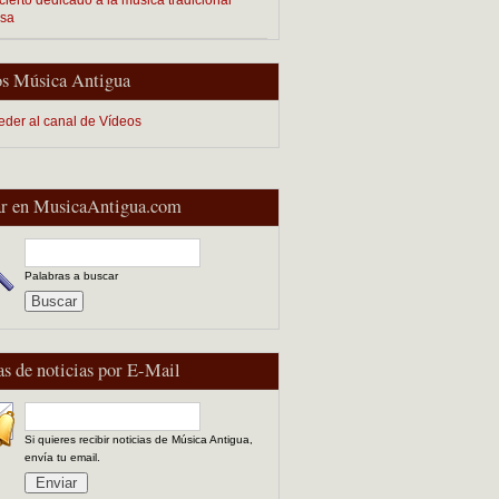
esa
s Música Antigua
eder al canal de Vídeos
r en MusicaAntigua.com
Palabras a buscar
as de noticias por E-Mail
Si quieres recibir noticias de Música Antigua,
envía tu email.