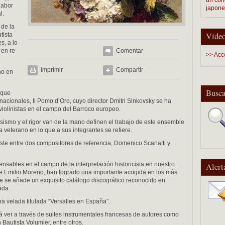
labor
japon
l.
 de la
Vídeo
tista
s, a lo
 en re
Comentar
>> Acc
Imprimir
Compartir
no en
Busca
 que
nacionales, Il Pomo d’Oro, cuyo director Dmitri Sinkovsky se ha
iolinistas en el campo del Barroco europeo.
sismo y el rigor van de la mano definen el trabajo de este ensemble
 veterano en lo que a sus integrantes se refiere.
te entre dos compositores de referencia, Domenico Scarlatti y
nsables en el campo de la interpretación historicista en nuestro
Alert
de Emilio Moreno, han logrado una importante acogida en los más
que se añade un exquisito catálogo discográfico reconocido en
ada.
na velada titulada “Versalles en España”.
á ver a través de suites instrumentales francesas de autores como
autista Volumier, entre otros.