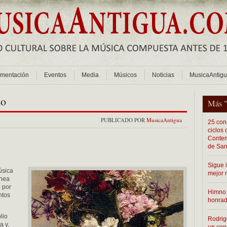
mentación
Eventos
Media
Músicos
Noticias
MusicaAntig
do
Más 
PUBLICADO POR
MusicaAntigua
25 conc
ciclos
Contem
de San
Sigue 
úsica
mejor 
ínea
o por
Himno 
ntos
honra
lio
Rodrig
a y,
un con