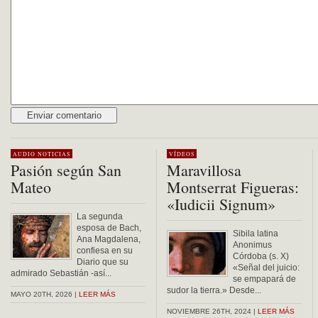
Alternative:
AUDIO
NOTICIAS
VÍDEOS
Pasión según San
Maravillosa
Mateo
Montserrat Figueras:
«Iudicii Signum»
La segunda
esposa de Bach,
Sibila latina
Ana Magdalena,
Anonimus
confiesa en su
Córdoba (s. X)
Diario que su
«Señal del juicio:
admirado Sebastián -así...
se empapará de
sudor la tierra.» Desde...
MAYO 20TH, 2026 |
LEER MÁS
NOVIEMBRE 26TH, 2024 |
LEER MÁS