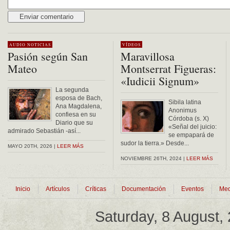
Alternative:
AUDIO
NOTICIAS
VÍDEOS
Pasión según San
Maravillosa
Mateo
Montserrat Figueras:
«Iudicii Signum»
La segunda
esposa de Bach,
Sibila latina
Ana Magdalena,
Anonimus
confiesa en su
Córdoba (s. X)
Diario que su
«Señal del juicio:
admirado Sebastián -así...
se empapará de
sudor la tierra.» Desde...
MAYO 20TH, 2026 |
LEER MÁS
NOVIEMBRE 26TH, 2024 |
LEER MÁS
Inicio
Artículos
Críticas
Documentación
Eventos
Med
Saturday, 8 August,