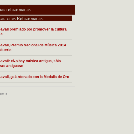
ias relacionadas
caciones Relacionadas:
Savall premiado por promover la cultura
ea
Savall, Premio Nacional de Música 2014
isterio
Savall: «No hay música antigua, sólo
uras antiguas»
Savall, galardonado con la Medalla de Oro