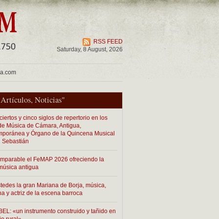
RSS FEED
Saturday, 8 August, 2026
ua.com
"
Artículos
,
Noticias
"
iertos y cinco siglos de repertorio en los
 de Música de Cámara, Antigua,
poránea y Órgano de la Quincena Musical
 Sebastián
imparable el FeMAP 2026 ofreciendo la
música antigua
tedes la gran Mariana de Borja, música,
na y actriz de la escena barroca
EL: «un instrumento construido y tañido en
io rural»