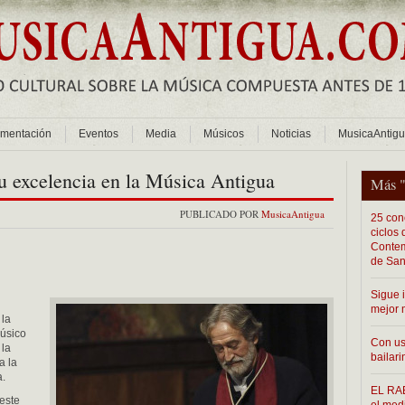
mentación
Eventos
Media
Músicos
Noticias
MusicaAntig
su excelencia en la Música Antigua
Más 
PUBLICADO POR
MusicaAntigua
25 conc
ciclos
Contem
de San
Sigue 
mejor 
 la
músico
Con us
 la
bailari
a la
a.
EL RAB
este
el med