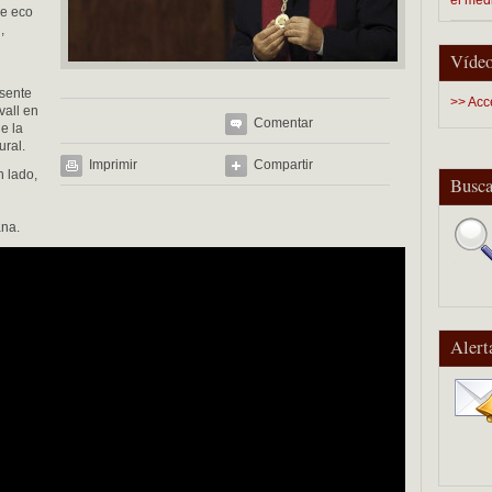
ce eco
,
Vídeo
esente
>> Acc
vall en
Comentar
de la
ural.
Imprimir
Compartir
n lado,
Busca
ana.
Alert