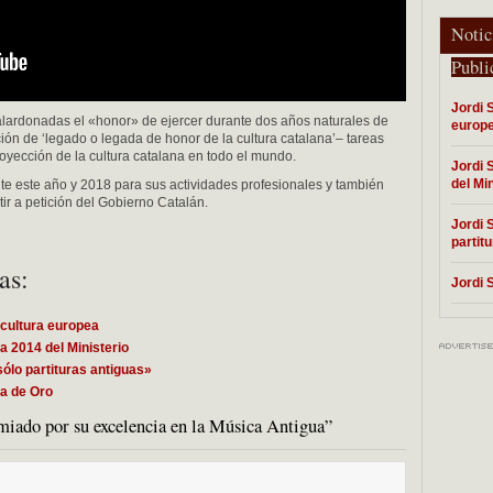
Notic
Publi
Jordi 
galardonadas el «honor» de ejercer durante dos años naturales de
europ
ión de ‘legado o legada de honor de la cultura catalana’– tareas
oyección de la cultura catalana en todo el mundo.
Jordi 
del Min
e este año y 2018 para sus actividades profesionales y también
tir a petición del Gobierno Catalán.
Jordi 
partit
as:
Jordi 
 cultura europea
a 2014 del Ministerio
sólo partituras antiguas»
la de Oro
miado por su excelencia en la Música Antigua”