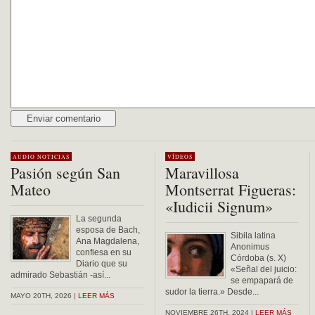
Alternative:
AUDIO
NOTICIAS
VÍDEOS
Pasión según San
Maravillosa
Mateo
Montserrat Figueras:
«Iudicii Signum»
La segunda
esposa de Bach,
Sibila latina
Ana Magdalena,
Anonimus
confiesa en su
Córdoba (s. X)
Diario que su
«Señal del juicio:
admirado Sebastián -así...
se empapará de
sudor la tierra.» Desde...
MAYO 20TH, 2026 |
LEER MÁS
NOVIEMBRE 26TH, 2024 |
LEER MÁS