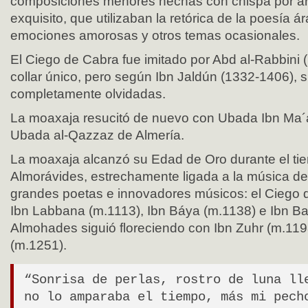
composiciones menores hechas con chispa por art
exquisito, que utilizaban la retórica de la poesía 
emociones amorosas y otros temas ocasionales.
El Ciego de Cabra fue imitado por Abd al-Rabbini 
collar único, pero según Ibn Jaldún (1332-1406), 
completamente olvidadas.
La moaxaja resucitó de nuevo con Ubada Ibn Ma´
Ubada al-Qazzaz de Almería.
La moaxaja alcanzó su Edad de Oro durante el ti
Almorávides, estrechamente ligada a la música d
grandes poetas e innovadores músicos: el Ciego 
Ibn Labbana (m.1113), Ibn Báya (m.1138) e Ibn Ba
Almohades siguió floreciendo con Ibn Zuhr (m.119
(m.1251).
“Sonrisa de perlas, rostro de luna ll
no lo amparaba el tiempo, más mi pech