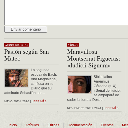
Alternative:
AUDIO
NOTICIAS
VÍDEOS
Pasión según San
Maravillosa
Mateo
Montserrat Figueras:
«Iudicii Signum»
La segunda
esposa de Bach,
Sibila latina
Ana Magdalena,
Anonimus
confiesa en su
Córdoba (s. X)
Diario que su
«Señal del juicio:
admirado Sebastián -así...
se empapará de
sudor la tierra.» Desde...
MAYO 20TH, 2026 |
LEER MÁS
NOVIEMBRE 26TH, 2024 |
LEER MÁS
Inicio
Artículos
Críticas
Documentación
Eventos
Med