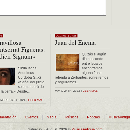
OS
COMPOSITORES
avillosa
Juan del Encina
tserrat Figueras:
dicii Signum»
Quizás si algún
día buscando
entre legajos
Sibila latina
encontramos
Anonimus
alguna frase
Córdoba (s. X)
referida a Zerbantes, sonreiremos
«Señal del juicio:
y seguiremos...
se empapará de
MAYO 24TH, 2022 |
LEER MÁS
la tierra.» Desde...
MBRE 26TH, 2024 |
LEER MÁS
mentación
Eventos
Media
Músicos
Noticias
MusicaAntig
Saturday, 8 August, 2026 ©
MusicaAntigua.com