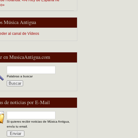
do»
s Música Antigua
eder al canal de Vídeos
r en MusicaAntigua.com
Palabras a buscar
as de noticias por E-Mail
Si quieres recibir noticias de Música Antigua,
envía tu email.