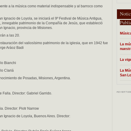
mente a la música como material indispensable y al barroco como
Notic
an Ignacio de Loyola, se iniciará el 9º Festival de Música Antigua,
Publi
, innegable patrimonio de la Compañía de Jesús, que estableció
 Ignacio, provincia de Misiones.
Música
rán a las 20.
stauración del valiosísimo patrimonio de la iglesia, que en 1942 fue
La mús
rge Aráoz Badi
nuestr
La vig
blo Bianchi
lo Clariá
La Mús
San Lo
nocimiento de Posadas, Misiones, Argentina.
Falla. Director: Gabriel Garrido.
a. Director: Piotr Narrow
n Ignacio de Loyola, Buenos Aires. Director: