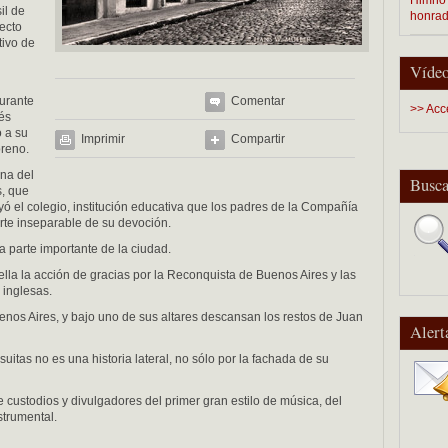
il de
honra
yecto
tivo de
Vídeo
urante
Comentar
>> Acc
és
o a su
Imprimir
Compartir
oreno.
ana del
Busca
s, que
luyó el colegio, institución educativa que los padres de la Compañía
rte inseparable de su devoción.
 parte importante de la ciudad.
ella la acción de gracias por la Reconquista de Buenos Aires y las
 inglesas.
enos Aires, y bajo uno de sus altares descansan los restos de Juan
Alert
suitas no es una historia lateral, no sólo por la fachada de su
custodios y divulgadores del primer gran estilo de música, del
strumental.