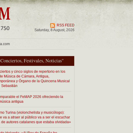
RSS FEED
Saturday, 8 August, 2026
ua.com
"
Conciertos
,
Festivales
,
Noticias
"
iertos y cinco siglos de repertorio en los
 de Música de Cámara, Antigua,
poránea y Órgano de la Quincena Musical
 Sebastián
imparable el FeMAP 2026 ofreciendo la
música antigua
mo Turina (violonchelista y musicólogo):
 va a atraer al público va a ser el escuchar
 de autores catalanes que estaba olvidada»
de Holanda: «Al Rey de España he