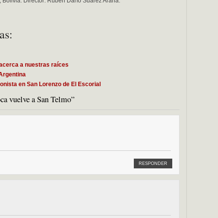
Bolivia. Director: Rubén Darío Suárez Arana.
as:
acerca a nuestras raíces
 Argentina
onista en San Lorenzo de El Escorial
ca vuelve a San Telmo”
RESPONDER