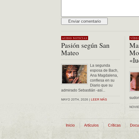
Alternative:
AUDIO
NOTICIAS
VÍDE
Pasión según San
Mar
Mateo
Mon
«Iu
La segunda
esposa de Bach,
Ana Magdalena,
confiesa en su
Diario que su
admirado Sebastián -así...
sudor 
MAYO 20TH, 2026 |
LEER MÁS
NOVIE
Inicio
Artículos
Críticas
Docu