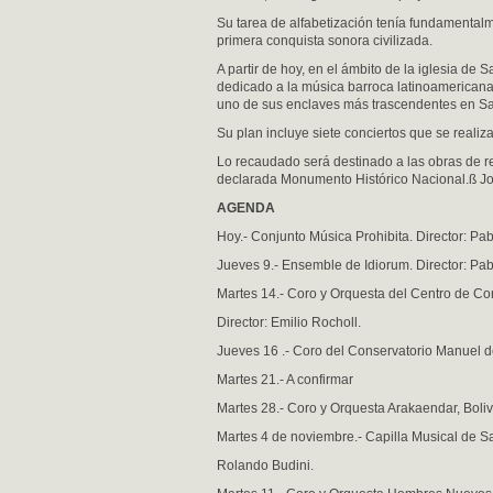
Su tarea de alfabetización tenía fundamental
primera conquista sonora civilizada.
A partir de hoy, en el ámbito de la iglesia de S
dedicado a la música barroca latinoamericana
uno de sus enclaves más trascendentes en San
Su plan incluye siete conciertos que se realiza
Lo recaudado será destinado a las obras de re
declarada Monumento Histórico Nacional.ß Jo
AGENDA
Hoy.- Conjunto Música Prohibita. Director: Pa
Jueves 9.- Ensemble de Idiorum. Director: Pab
Martes 14.- Coro y Orquesta del Centro de Co
Director: Emilio Rocholl.
Jueves 16 .- Coro del Conservatorio Manuel de 
Martes 21.- A confirmar
Martes 28.- Coro y Orquesta Arakaendar, Bolivi
Martes 4 de noviembre.- Capilla Musical de Sa
Rolando Budini.