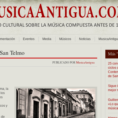
mentación
Eventos
Media
Músicos
Noticias
MusicaAntig
 San Telmo
Más 
PUBLICADO POR
MusicaAntigua
25 conc
ciclos
Contem
de San
Sigue 
ma, la
mejor 
 los
es
Guiller
«Lo que
rcos y
música
s de
Himno 