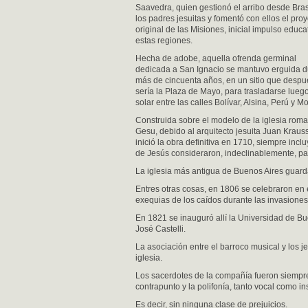
Saavedra, quien gestionó el arribo desde Bras
los padres jesuitas y fomentó con ellos el pro
original de las Misiones, inicial impulso educa
estas regiones.
Hecha de adobe, aquella ofrenda germinal
dedicada a San Ignacio se mantuvo erguida d
más de cincuenta años, en un sitio que despu
sería la Plaza de Mayo, para trasladarse lueg
solar entre las calles Bolívar, Alsina, Perú y M
Construida sobre el modelo de la iglesia rom
Gesu, debido al arquitecto jesuita Juan Kraus
inició la obra definitiva en 1710, siempre inc
de Jesús consideraron, indeclinablemente, pa
La iglesia más antigua de Buenos Aires guarda
Entres otras cosas, en 1806 se celebraron en 
exequias de los caídos durante las invasiones
En 1821 se inauguró allí la Universidad de Bu
José Castelli.
La asociación entre el barroco musical y los je
iglesia.
Los sacerdotes de la compañía fueron siempre 
contrapunto y la polifonía, tanto vocal como in
Es decir, sin ninguna clase de prejuicios.