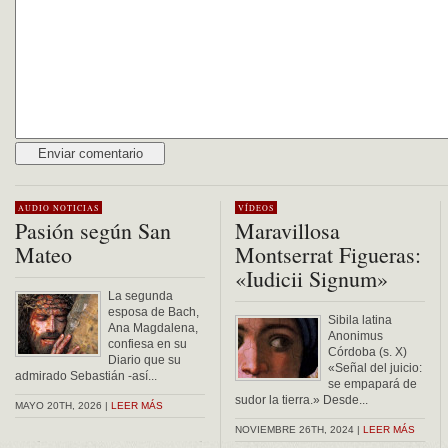
Alternative:
AUDIO
NOTICIAS
VÍDEOS
Pasión según San
Maravillosa
Mateo
Montserrat Figueras:
«Iudicii Signum»
La segunda
esposa de Bach,
Sibila latina
Ana Magdalena,
Anonimus
confiesa en su
Córdoba (s. X)
Diario que su
«Señal del juicio:
admirado Sebastián -así...
se empapará de
sudor la tierra.» Desde...
MAYO 20TH, 2026 |
LEER MÁS
NOVIEMBRE 26TH, 2024 |
LEER MÁS